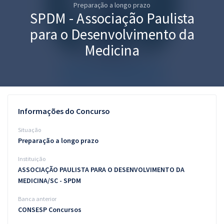
Preparação a longo prazo
Pós
SPDM - Associação Paulista
Graduação
para o Desenvolvimento da
Medicina
OAB
Mentorias
Questões grátis
Informações do Concurso
Conteúdo gratuito
Situação
Preparação a longo prazo
Blog
Instituição
Aprovados
ASSOCIAÇÃO PAULISTA PARA O DESENVOLVIMENTO DA
MEDICINA/SC - SPDM
Atendimento
Banca anterior
CONSESP Concursos