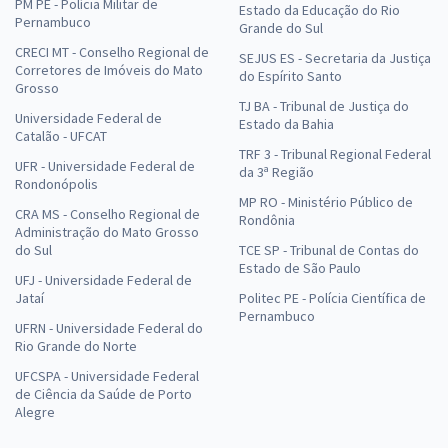
PM PE - Polícia Militar de
Estado da Educação do Rio
Pernambuco
Grande do Sul
CRECI MT - Conselho Regional de
SEJUS ES - Secretaria da Justiça
Corretores de Imóveis do Mato
do Espírito Santo
Grosso
TJ BA - Tribunal de Justiça do
Universidade Federal de
Estado da Bahia
Catalão - UFCAT
TRF 3 - Tribunal Regional Federal
UFR - Universidade Federal de
da 3ª Região
Rondonópolis
MP RO - Ministério Público de
CRA MS - Conselho Regional de
Rondônia
Administração do Mato Grosso
do Sul
TCE SP - Tribunal de Contas do
Estado de São Paulo
UFJ - Universidade Federal de
Jataí
Politec PE - Polícia Científica de
Pernambuco
UFRN - Universidade Federal do
Rio Grande do Norte
UFCSPA - Universidade Federal
de Ciência da Saúde de Porto
Alegre