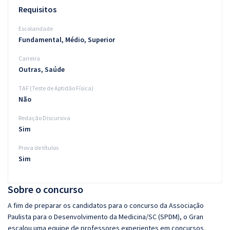
Requisitos
Escolaridade
Fundamental, Médio, Superior
Carreira
Outras, Saúde
TAF (Teste de Aptidão Física)
Não
Redação Discursiva
Sim
Prova de títulos
Sim
Sobre o concurso
A fim de preparar os candidatos para o concurso da Associação
Paulista para o Desenvolvimento da Medicina/SC (SPDM), o Gran
escalou uma equipe de professores experientes em concursos