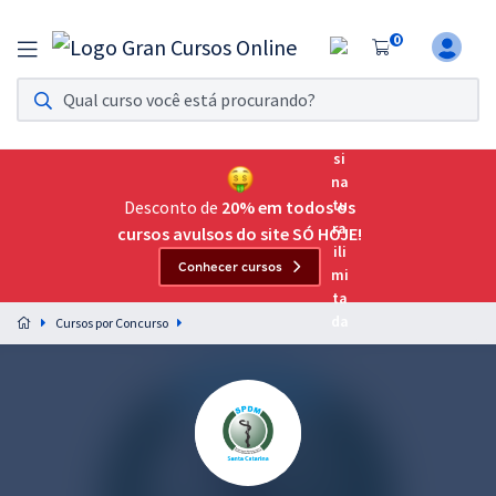
0
Assinatura Ilimitada 11
Acesso a todos os cursos. Teste grátis por 7 dias!
Assinatura OAB Até Passar
Acesso ilimitado a toda preparação para o Exame da
Desconto de
20% em todos os
Ordem, até você passar!
cursos avulsos do site SÓ HOJE!
Conhecer cursos
Residências Multiprofissionais
Preparação completa e intensiva para as principais
Cursos por Concurso
residências em saúde do Brasil
Concursos
Assinatura Ilimitada
Cursos 20% OFF