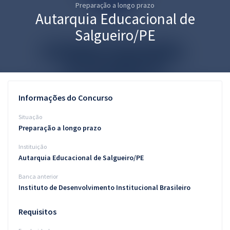
Preparação a longo prazo
Pós
Autarquia Educacional de
Graduação
Salgueiro/PE
OAB
Mentorias
Informações do Concurso
Questões grátis
Situação
Conteúdo gratuito
Preparação a longo prazo
Instituição
Blog
Autarquia Educacional de Salgueiro/PE
Aprovados
Banca anterior
Instituto de Desenvolvimento Institucional Brasileiro
Atendimento
Requisitos