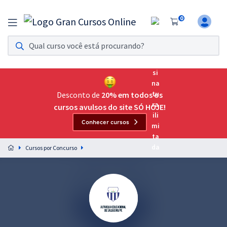
0
Assinatura Ilimitada 11
Acesso a todos os cursos. Teste grátis por 7 dias!
Assinatura OAB Até Passar
Acesso ilimitado a toda preparação para o Exame da
Desconto de
20% em todos os
Ordem, até você passar!
cursos avulsos do site SÓ HOJE!
Conhecer cursos
Residências Multiprofissionais
Preparação completa e intensiva para as principais
Cursos por Concurso
residências em saúde do Brasil
Concursos
Assinatura Ilimitada
Cursos 20% OFF