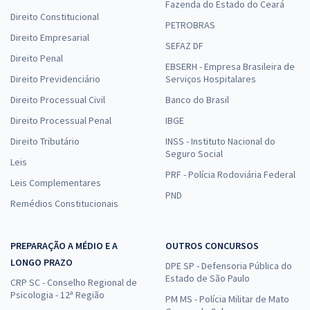
Fazenda do Estado do Ceará
Direito Constitucional
PETROBRAS
Direito Empresarial
SEFAZ DF
Direito Penal
EBSERH - Empresa Brasileira de
Direito Previdenciário
Serviços Hospitalares
Direito Processual Civil
Banco do Brasil
Direito Processual Penal
IBGE
Direito Tributário
INSS - Instituto Nacional do
Seguro Social
Leis
PRF - Polícia Rodoviária Federal
Leis Complementares
PND
Remédios Constitucionais
PREPARAÇÃO A MÉDIO E A
OUTROS CONCURSOS
LONGO PRAZO
DPE SP - Defensoria Pública do
Estado de São Paulo
CRP SC - Conselho Regional de
Psicologia - 12ª Região
PM MS - Polícia Militar de Mato