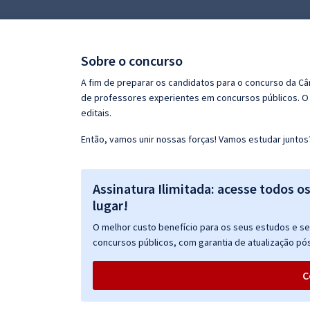
Pós
Graduação
Sobre o concurso
OAB
A fim de preparar os candidatos para o concurso da C
de professores experientes em concursos públicos. O 
Mentorias
editais.
Então, vamos unir nossas forças! Vamos estudar juntos
Questões grátis
Conteúdo gratuito
Assinatura Ilimitada: acesse todos o
Blog
lugar!
Aprovados
O melhor custo benefício para os seus estudos e seu
concursos públicos, com garantia de atualização pós
Atendimento
C