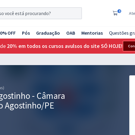
0
At
20% OFF
Pós
Graduação
OAB
Mentorias
Questões gr
 de
20% em todos os cursos avulsos do site SÓ HOJE!
Con
as)
gostinho - Câmara
o Agostinho/PE