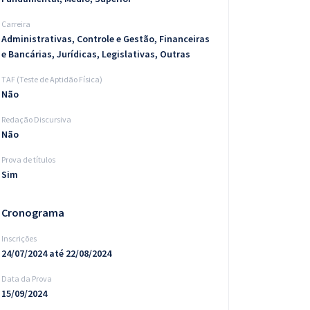
Carreira
Administrativas, Controle e Gestão, Financeiras
e Bancárias, Jurídicas, Legislativas, Outras
TAF (Teste de Aptidão Física)
Não
Redação Discursiva
Não
Prova de títulos
Sim
Cronograma
Inscrições
24/07/2024 até 22/08/2024
Data da Prova
15/09/2024