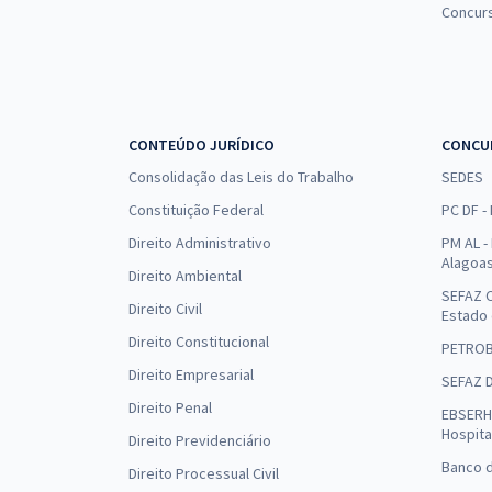
Concur
CONTEÚDO JURÍDICO
CONCU
Consolidação das Leis do Trabalho
SEDES
Constituição Federal
PC DF -
Direito Administrativo
PM AL - 
Alagoa
Direito Ambiental
SEFAZ C
Direito Civil
Estado
Direito Constitucional
PETRO
Direito Empresarial
SEFAZ 
Direito Penal
EBSERH 
Hospita
Direito Previdenciário
Banco d
Direito Processual Civil