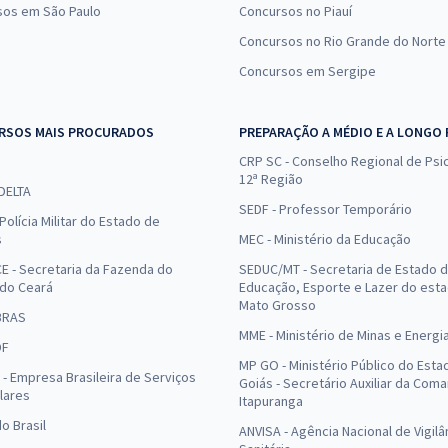
sos em São Paulo
Concursos no Piauí
Concursos no Rio Grande do Norte
Concursos em Sergipe
RSOS MAIS PROCURADOS
PREPARAÇÃO A MÉDIO E A LONGO
CRP SC - Conselho Regional de Psic
12ª Região
 DELTA
SEDF - Professor Temporário
Polícia Militar do Estado de
s
MEC - Ministério da Educação
E - Secretaria da Fazenda do
SEDUC/MT - Secretaria de Estado 
 do Ceará
Educação, Esporte e Lazer do est
Mato Grosso
BRAS
MME - Ministério de Minas e Energi
DF
MP GO - Ministério Público do Esta
- Empresa Brasileira de Serviços
Goiás - Secretário Auxiliar da Com
lares
Itapuranga
o Brasil
ANVISA - Agência Nacional de Vigilâ