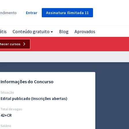
Assinatura
Ilimitada
11
endimento
Entrar
átis
Conteúdo gratuito
Blog
Aprovados
hecer cursos
Informações do Concurso
Situação
Edital publicado (Inscrições abertas)
Total de vagas
42+CR
Salário