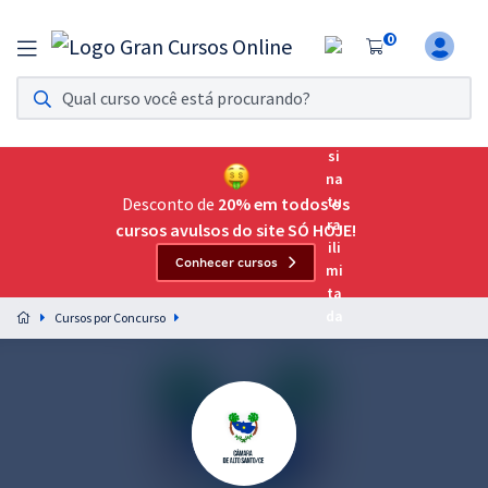
0
Assinatura Ilimitada 11
Acesso a todos os cursos. Teste grátis por 7 dias!
Assinatura OAB Até Passar
Acesso ilimitado a toda preparação para o Exame da
Desconto de
20% em todos os
Ordem, até você passar!
cursos avulsos do site SÓ HOJE!
Conhecer cursos
Residências Multiprofissionais
Preparação completa e intensiva para as principais
Cursos por Concurso
residências em saúde do Brasil
Concursos
Assinatura Ilimitada
Cursos 20% OFF