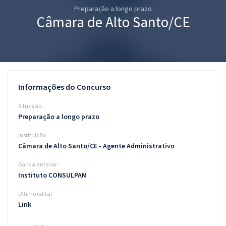
Preparação a longo prazo
Pós
Câmara de Alto Santo/CE
Graduação
OAB
Mentorias
Informações do Concurso
Questões grátis
Situação
Preparação a longo prazo
Conteúdo gratuito
Instituição
Blog
Câmara de Alto Santo/CE - Agente Administrativo
Aprovados
Banca anterior
Instituto CONSULPAM
Atendimento
Último edital
Link