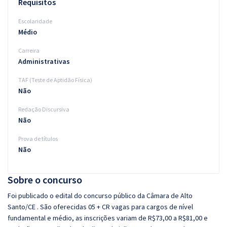
Requisitos
Escolaridade
Médio
Carreira
Administrativas
TAF (Teste de Aptidão Física)
Não
Redação Discursiva
Não
Prova de títulos
Não
Sobre o concurso
Foi publicado o edital do concurso público da Câmara de Alto
Santo/CE . São oferecidas 05 + CR vagas para cargos de nível
fundamental e médio, as inscrições variam de R$73,00 a R$81,00 e