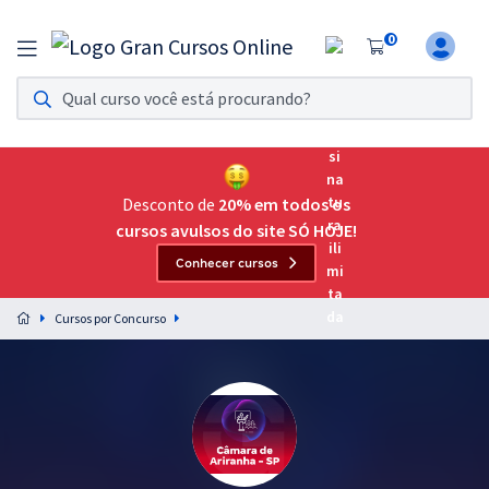
0
Assinatura Ilimitada 11
Acesso a todos os cursos. Teste grátis por 7 dias!
Assinatura OAB Até Passar
Acesso ilimitado a toda preparação para o Exame da
Desconto de
20% em todos os
Ordem, até você passar!
cursos avulsos do site SÓ HOJE!
Conhecer cursos
Residências Multiprofissionais
Preparação completa e intensiva para as principais
Cursos por Concurso
residências em saúde do Brasil
Concursos
Assinatura Ilimitada
Cursos 20% OFF