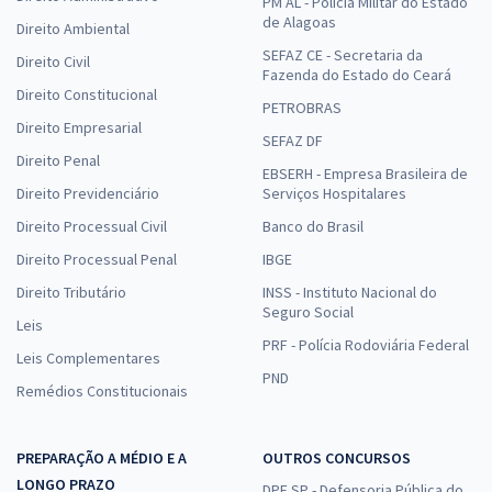
PM AL - Polícia Militar do Estado
de Alagoas
Direito Ambiental
SEFAZ CE - Secretaria da
Direito Civil
Fazenda do Estado do Ceará
Direito Constitucional
PETROBRAS
Direito Empresarial
SEFAZ DF
Direito Penal
EBSERH - Empresa Brasileira de
Direito Previdenciário
Serviços Hospitalares
Direito Processual Civil
Banco do Brasil
Direito Processual Penal
IBGE
Direito Tributário
INSS - Instituto Nacional do
Seguro Social
Leis
PRF - Polícia Rodoviária Federal
Leis Complementares
PND
Remédios Constitucionais
PREPARAÇÃO A MÉDIO E A
OUTROS CONCURSOS
LONGO PRAZO
DPE SP - Defensoria Pública do