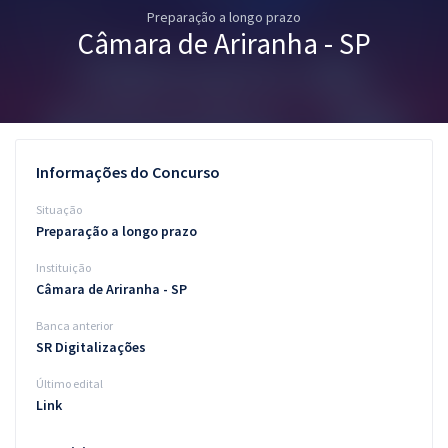
Preparação a longo prazo
Pós
Câmara de Ariranha - SP
Graduação
OAB
Mentorias
Informações do Concurso
Questões grátis
Situação
Preparação a longo prazo
Conteúdo gratuito
Instituição
Blog
Câmara de Ariranha - SP
Aprovados
Banca anterior
SR Digitalizações
Atendimento
Último edital
Link