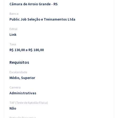
Câmara de Arroio Grande - RS
Banca
Public Job Seleção e Treinamentos Ltda
Edital
Link
Taxa
R$ 130,00 a R$ 180,00
Requisitos
Escolaridade
Médio, Superior
Carreira
Administrativas
TAF (Teste de Aptidão Física)
Não
Redação Discursiva