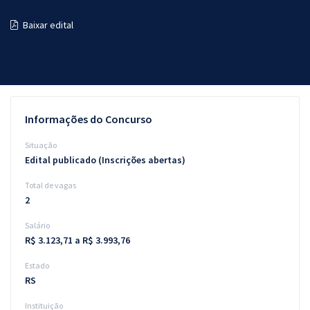
Pós
Baixar edital
Graduação
OAB
Mentorias
Informações do Concurso
Questões grátis
Situação
Edital publicado (Inscrições abertas)
Conteúdo gratuito
Total de vagas
Blog
2
Aprovados
Salário
R$ 3.123,71 a R$ 3.993,76
Atendimento
Estado
RS
Instituição