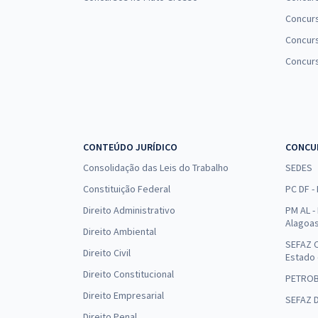
Concur
Concurs
Concur
CONTEÚDO JURÍDICO
CONCU
Consolidação das Leis do Trabalho
SEDES
Constituição Federal
PC DF -
Direito Administrativo
PM AL - 
Alagoa
Direito Ambiental
SEFAZ C
Direito Civil
Estado
Direito Constitucional
PETRO
Direito Empresarial
SEFAZ 
Direito Penal