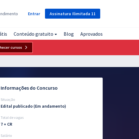
Assinatura
Ilimitada
11
endimento
Entrar
átis
Conteúdo gratuito
Blog
Aprovados
hecer cursos
Informações do Concurso
Situação
Edital publicado (Em andamento)
Total de vagas
7 + CR
Salário