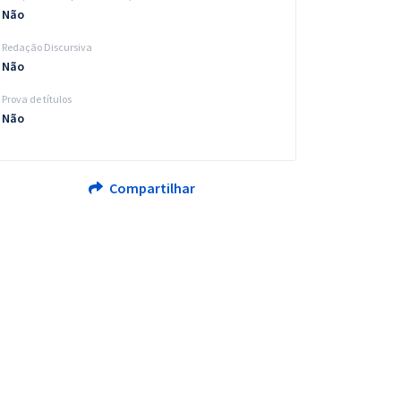
Não
Redação Discursiva
Não
Prova de títulos
Não
Compartilhar