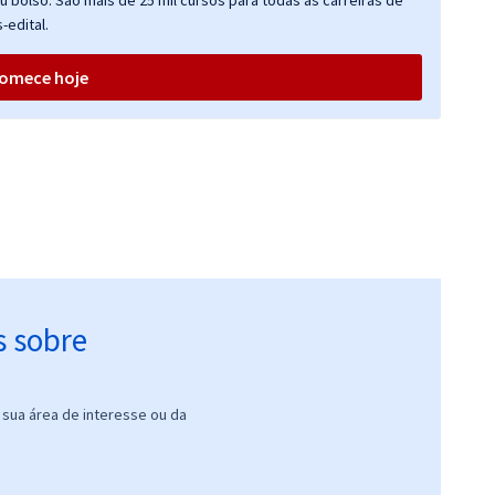
 bolso. São mais de 25 mil cursos para todas as carreiras de
-edital.
omece hoje
s sobre
sua área de interesse ou da