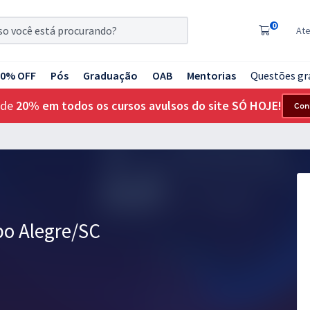
0
At
20% OFF
Pós
Graduação
OAB
Mentorias
Questões gr
 de
20% em todos os cursos avulsos do site SÓ HOJE!
Con
o Alegre/SC