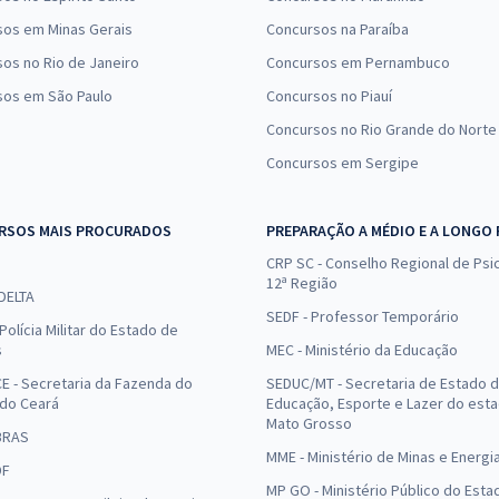
sos em Minas Gerais
Concursos na Paraíba
os no Rio de Janeiro
Concursos em Pernambuco
sos em São Paulo
Concursos no Piauí
Concursos no Rio Grande do Norte
Concursos em Sergipe
RSOS MAIS PROCURADOS
PREPARAÇÃO A MÉDIO E A LONGO
CRP SC - Conselho Regional de Psic
12ª Região
 DELTA
SEDF - Professor Temporário
Polícia Militar do Estado de
s
MEC - Ministério da Educação
E - Secretaria da Fazenda do
SEDUC/MT - Secretaria de Estado 
 do Ceará
Educação, Esporte e Lazer do est
Mato Grosso
BRAS
MME - Ministério de Minas e Energi
DF
MP GO - Ministério Público do Esta