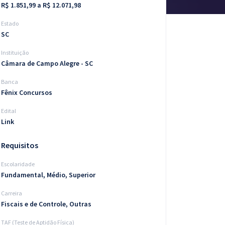
R$ 1.851,99 a R$ 12.071,98
Estado
SC
Instituição
Câmara de Campo Alegre - SC
Banca
Fênix Concursos
Edital
Link
Requisitos
Escolaridade
Fundamental, Médio, Superior
Carreira
Fiscais e de Controle, Outras
TAF (Teste de Aptidão Física)