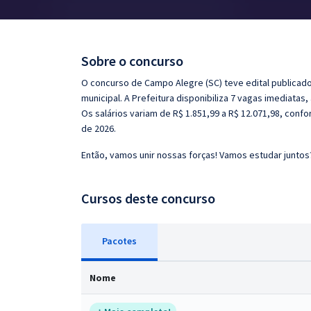
Pós
Graduação
Sobre o concurso
OAB
O concurso de Campo Alegre (SC) teve edital publicado
municipal. A Prefeitura disponibiliza 7 vagas imediatas
Mentorias
Os salários variam de R$ 1.851,99 a R$ 12.071,98, confo
de 2026.
Questões grátis
Então, vamos unir nossas forças! Vamos estudar juntos
Conteúdo gratuito
Cursos deste concurso
Blog
Aprovados
Pacotes
Atendimento
Nome