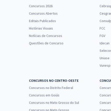
Concursos 2026
Cebras
Concursos Abertos
Cesgra
Editais Publicados
Consulp
Histórias Visuais
FCC
Notícias de Concursos
FGV
Questões de Concurso
Idecan
Seleco
Uniase
Vunesp
CONCURSOS NO CENTRO-OESTE
CONCUR
Concursos no Distrito Federal
Concur
Concursos em Goiás
Concurs
Concursos no Mato Grosso do Sul
Concurs
Concursos no Mato Grosso
Concurs