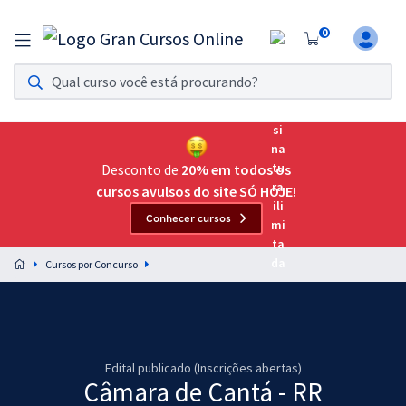
0
Assinatura Ilimitada 11
Acesso a todos os cursos. Teste grátis por 7 dias!
Assinatura OAB Até Passar
Acesso ilimitado a toda preparação para o Exame da
Desconto de
20% em todos os
Ordem, até você passar!
cursos avulsos do site SÓ HOJE!
Conhecer cursos
Residências Multiprofissionais
Preparação completa e intensiva para as principais
Cursos por Concurso
residências em saúde do Brasil
Concursos
Assinatura Ilimitada
Edital publicado (Inscrições abertas)
Câmara de Cantá - RR
Cursos 20% OFF