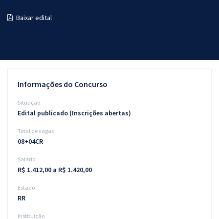
Pós
Baixar edital
Graduação
OAB
Mentorias
Informações do Concurso
Questões grátis
Situação
Edital publicado (Inscrições abertas)
Conteúdo gratuito
Total de vagas
Blog
08+04CR
Aprovados
Salário
R$ 1.412,00 a R$ 1.420,00
Atendimento
Estado
RR
Instituição