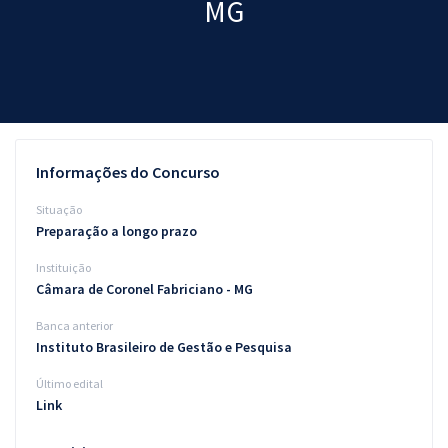
MG
Pós
Graduação
OAB
Mentorias
Informações do Concurso
Questões grátis
Situação
Preparação a longo prazo
Conteúdo gratuito
Instituição
Blog
Câmara de Coronel Fabriciano - MG
Aprovados
Banca anterior
Instituto Brasileiro de Gestão e Pesquisa
Atendimento
Último edital
Link