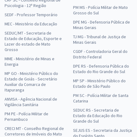
CRP SC - Conselho Regional de
Psicologia - 12ª Região
PM MS - Polícia Militar de Mato
Grosso do Sul
SEDF - Professor Temporário
DPE MG - Defensoria Pública de
MEC - Ministério da Educação
Minas Gerais
SEDUC/MT - Secretaria de
TJ MG - Tribunal de Justiça de
Estado de Educação, Esporte e
Minas Gerais
Lazer do estado de Mato
Grosso
CGDF - Controladoria Geral do
Distrito Federal
MME - Ministério de Minas e
Energia
DPE RS - Defensoria Pública do
Estado do Rio Grande do Sul
MP GO - Ministério Público do
Estado de Goiás - Secretário
MP SP - Ministério Público do
Auxiliar da Comarca de
Estado de São Paulo
Itapuranga
PM SC - Polícia Militar de Santa
ANVISA - Agência Nacional de
Catarina
Vigilância Sanitária
SEDUC RS - Secretaria de
PM PE - Polícia Militar de
Estado da Educação do Rio
Pernambuco
Grande do Sul
CRECI MT - Conselho Regional de
SEJUS ES - Secretaria da Justiça
Corretores de Imóveis do Mato
do Espírito Santo