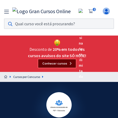
0
Assinatura Ilimitada 11
Acesso a todos os cursos. Teste grátis por 7 dias!
Assinatura OAB Até Passar
Acesso ilimitado a toda preparação para o Exame da
Desconto de
20% em todos os
Ordem, até você passar!
cursos avulsos do site SÓ HOJE!
Conhecer cursos
Residências Multiprofissionais
Preparação completa e intensiva para as principais
Cursos por Concurso
residências em saúde do Brasil
Concursos
Assinatura Ilimitada
Cursos 20% OFF