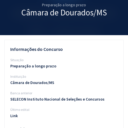
Preparação a longo prazo
Pós
Câmara de Dourados/MS
Graduação
OAB
Mentorias
Informações do Concurso
Questões grátis
Situação
Preparação a longo prazo
Conteúdo gratuito
Instituição
Blog
Câmara de Dourados/MS
Aprovados
Banca anterior
SELECON Instituto Nacional de Seleções e Concursos
Atendimento
Último edital
Link