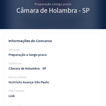
Preparação a longo prazo
Pós
Câmara de Holambra - SP
Graduação
OAB
Mentorias
Informações do Concurso
Questões grátis
Situação
Preparação a longo prazo
Conteúdo gratuito
Instituição
Blog
Câmara de Holambra - SP
Aprovados
Banca anterior
Instituto Avança São Paulo
Atendimento
Último edital
Link