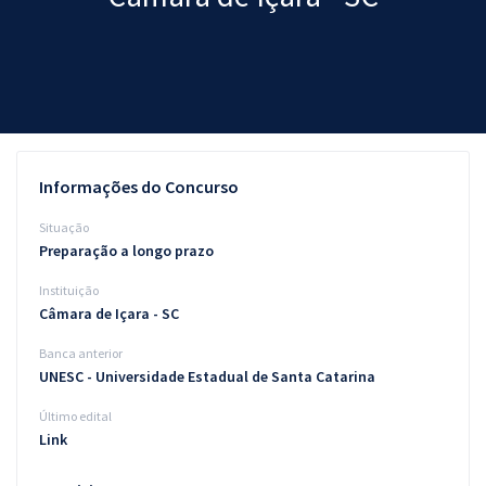
Pós
Graduação
OAB
Mentorias
Informações do Concurso
Questões grátis
Situação
Preparação a longo prazo
Conteúdo gratuito
Instituição
Blog
Câmara de Içara - SC
Aprovados
Banca anterior
UNESC - Universidade Estadual de Santa Catarina
Atendimento
Último edital
Link