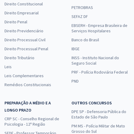
Direito Constitucional
PETROBRAS
Direito Empresarial
SEFAZ DF
Direito Penal
EBSERH - Empresa Brasileira de
Direito Previdenciário
Serviços Hospitalares
Direito Processual Civil
Banco do Brasil
Direito Processual Penal
IBGE
Direito Tributário
INSS - Instituto Nacional do
Seguro Social
Leis
PRF - Polícia Rodoviária Federal
Leis Complementares
PND
Remédios Constitucionais
PREPARAÇÃO A MÉDIO E A
OUTROS CONCURSOS
LONGO PRAZO
DPE SP - Defensoria Pública do
Estado de São Paulo
CRP SC - Conselho Regional de
Psicologia - 12ª Região
PM MS - Polícia Militar de Mato
Grosso do Sul
SEDF - Professor Temporário