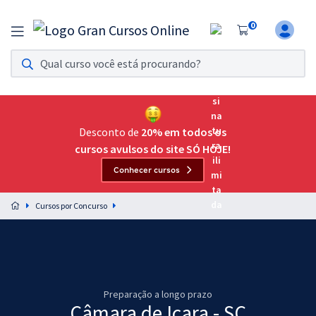
0
Assinatura Ilimitada 11
Acesso a todos os cursos. Teste grátis por 7 dias!
Assinatura OAB Até Passar
Acesso ilimitado a toda preparação para o Exame da
Desconto de
20% em todos os
Ordem, até você passar!
cursos avulsos do site SÓ HOJE!
Conhecer cursos
Residências Multiprofissionais
Preparação completa e intensiva para as principais
Cursos por Concurso
residências em saúde do Brasil
Concursos
Assinatura Ilimitada
Preparação a longo prazo
Cursos 20% OFF
Câmara de Içara - SC