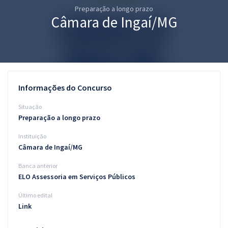
Preparação a longo prazo
Pós
Câmara de Ingaí/MG
Graduação
OAB
Mentorias
Informações do Concurso
Questões grátis
Situação
Preparação a longo prazo
Conteúdo gratuito
Instituição
Blog
Câmara de Ingaí/MG
Aprovados
Banca anterior
ELO Assessoria em Serviços Públicos
Atendimento
Último edital
Link