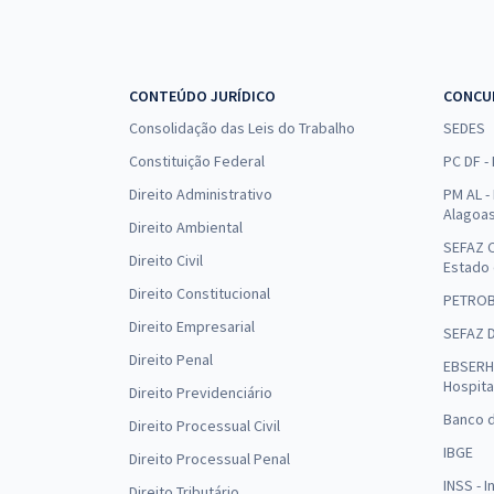
CONTEÚDO JURÍDICO
CONCU
Consolidação das Leis do Trabalho
SEDES
Constituição Federal
PC DF -
Direito Administrativo
PM AL - 
Alagoa
Direito Ambiental
SEFAZ C
Direito Civil
Estado
Direito Constitucional
PETRO
Direito Empresarial
SEFAZ 
Direito Penal
EBSERH 
Hospita
Direito Previdenciário
Banco d
Direito Processual Civil
IBGE
Direito Processual Penal
INSS - 
Direito Tributário