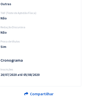
Outras
TAF (Teste de Aptidão Física)
Não
Redação Discursiva
Não
Prova de títulos
Sim
Cronograma
Inscrições
20/07/2020 até 05/08/2020
Compartilhar