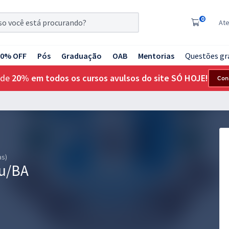
0
At
20% OFF
Pós
Graduação
OAB
Mentorias
Questões gr
 de
20% em todos os cursos avulsos do site SÓ HOJE!
Con
as)
çu/BA