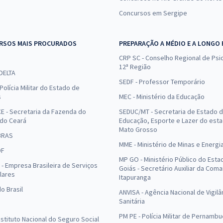
Concursos em Sergipe
RSOS MAIS PROCURADOS
PREPARAÇÃO A MÉDIO E A LONGO
CRP SC - Conselho Regional de Psic
12ª Região
 DELTA
SEDF - Professor Temporário
Polícia Militar do Estado de
s
MEC - Ministério da Educação
E - Secretaria da Fazenda do
SEDUC/MT - Secretaria de Estado 
 do Ceará
Educação, Esporte e Lazer do est
Mato Grosso
BRAS
MME - Ministério de Minas e Energi
DF
MP GO - Ministério Público do Esta
- Empresa Brasileira de Serviços
Goiás - Secretário Auxiliar da Com
lares
Itapuranga
o Brasil
ANVISA - Agência Nacional de Vigilâ
Sanitária
PM PE - Polícia Militar de Pernamb
Instituto Nacional do Seguro Social