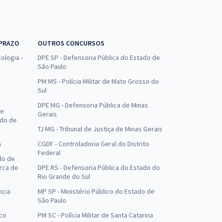
 PRAZO
OUTROS CONCURSOS
ologia -
DPE SP - Defensoria Pública do Estado de
São Paulo
PM MS - Polícia Militar de Mato Grosso do
Sul
DPE MG - Defensoria Pública de Minas
de
Gerais
ado de
TJ MG - Tribunal de Justiça de Minas Gerais
a
CGDF - Controladoria Geral do Distrito
Federal
do de
arca de
DPE RS - Defensoria Pública do Estado do
Rio Grande do Sul
ncia
MP SP - Ministério Público do Estado de
São Paulo
uco
PM SC - Polícia Militar de Santa Catarina