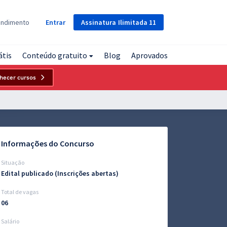
Assinatura
Ilimitada
11
endimento
Entrar
átis
Conteúdo gratuito
Blog
Aprovados
hecer cursos
Informações do Concurso
Situação
Edital publicado (Inscrições abertas)
Total de vagas
06
Salário