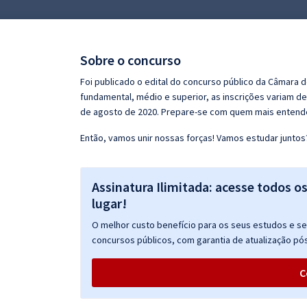
Pós
Graduação
Sobre o concurso
OAB
Foi publicado o edital do concurso público da Câmara d
fundamental, médio e superior, as inscrições variam de
Mentorias
de agosto de 2020. Prepare-se com quem mais entende
Então, vamos unir nossas forças! Vamos estudar juntos
Questões grátis
Conteúdo gratuito
Assinatura Ilimitada: acesse todos o
Blog
lugar!
Aprovados
O melhor custo benefício para os seus estudos e seu
concursos públicos, com garantia de atualização pós
Atendimento
C