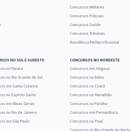
Concursos Militares
Concursos Policiais
n
Concursos Saúde
Concursos Tribunais
Residência Multiprofissional
SOS NO SUL E SUDESTE
CONCURSOS NO NORDESTE
sos no Paraná
Concursos em Alagoas
os no Rio Grande do Sul
Concursos na Bahia
os em Santa Catarina
Concursos no Ceará
os no Espírito Santo
Concursos no Maranhão
sos em Minas Gerais
Concursos na Paraíba
os no Rio de Janeiro
Concursos em Pernambuco
sos em São Paulo
Concursos no Piauí
Concursos no Rio Grande do Norte