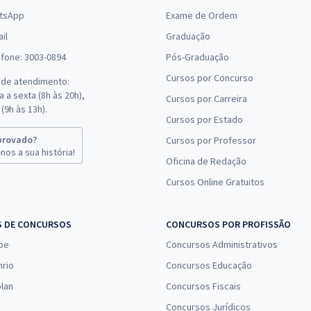
tsApp
Exame de Ordem
il
Graduação
efone: 3003-0894
Pós-Graduação
Cursos por Concurso
 de atendimento:
 a sexta (8h às 20h),
Cursos por Carreira
(9h às 13h).
Cursos por Estado
provado?
Cursos por Professor
nos a sua história!
Oficina de Redação
Cursos Online Gratuitos
S DE CONCURSOS
CONCURSOS POR PROFISSÃO
pe
Concursos Administrativos
nrio
Concursos Educação
lan
Concursos Fiscais
Concursos Jurídicos