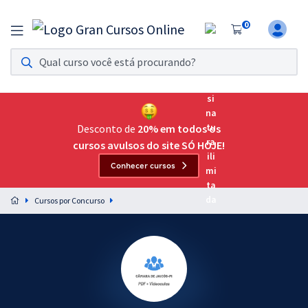
0
Assinatura Ilimitada 11
Acesso a todos os cursos. Teste grátis por 7 dias!
Assinatura OAB Até Passar
Acesso ilimitado a toda preparação para o Exame da
Desconto de
20% em todos os
Ordem, até você passar!
cursos avulsos do site SÓ HOJE!
Conhecer cursos
Residências Multiprofissionais
Preparação completa e intensiva para as principais
Cursos por Concurso
residências em saúde do Brasil
Concursos
Assinatura Ilimitada
Cursos 20% OFF