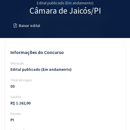
Edital publicado (Em andamento)
Pós
Câmara de Jaicós/PI
Graduação
Baixar edital
OAB
Mentorias
Informações do Concurso
Questões grátis
Situação
Edital publicado (Em andamento)
Conteúdo gratuito
Total de vagas
Blog
03
Aprovados
Salário
R$ 1.162,00
Atendimento
Estado
PI