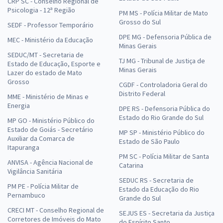
CRP SC - Conselho Regional de
Psicologia - 12ª Região
PM MS - Polícia Militar de Mato
Grosso do Sul
SEDF - Professor Temporário
DPE MG - Defensoria Pública de
MEC - Ministério da Educação
Minas Gerais
SEDUC/MT - Secretaria de
TJ MG - Tribunal de Justiça de
Estado de Educação, Esporte e
Minas Gerais
Lazer do estado de Mato
Grosso
CGDF - Controladoria Geral do
Distrito Federal
MME - Ministério de Minas e
Energia
DPE RS - Defensoria Pública do
Estado do Rio Grande do Sul
MP GO - Ministério Público do
Estado de Goiás - Secretário
MP SP - Ministério Público do
Auxiliar da Comarca de
Estado de São Paulo
Itapuranga
PM SC - Polícia Militar de Santa
ANVISA - Agência Nacional de
Catarina
Vigilância Sanitária
SEDUC RS - Secretaria de
PM PE - Polícia Militar de
Estado da Educação do Rio
Pernambuco
Grande do Sul
CRECI MT - Conselho Regional de
SEJUS ES - Secretaria da Justiça
Corretores de Imóveis do Mato
do Espírito Santo