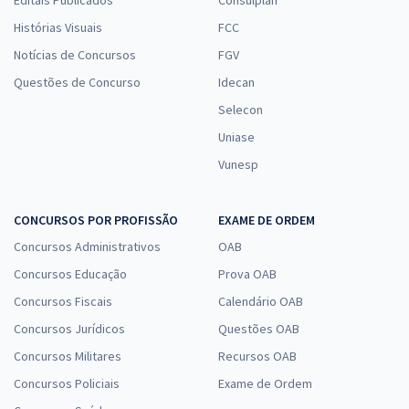
Editais Publicados
Consulplan
Histórias Visuais
FCC
Notícias de Concursos
FGV
Questões de Concurso
Idecan
Selecon
Uniase
Vunesp
CONCURSOS POR PROFISSÃO
EXAME DE ORDEM
Concursos Administrativos
OAB
Concursos Educação
Prova OAB
Concursos Fiscais
Calendário OAB
Concursos Jurídicos
Questões OAB
Concursos Militares
Recursos OAB
Concursos Policiais
Exame de Ordem