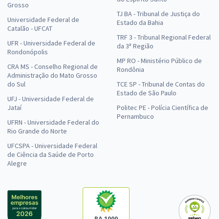
Grosso
TJ BA - Tribunal de Justiça do
Universidade Federal de
Estado da Bahia
Catalão - UFCAT
TRF 3 - Tribunal Regional Federal
UFR - Universidade Federal de
da 3ª Região
Rondonópolis
MP RO - Ministério Público de
CRA MS - Conselho Regional de
Rondônia
Administração do Mato Grosso
do Sul
TCE SP - Tribunal de Contas do
Estado de São Paulo
UFJ - Universidade Federal de
Jataí
Politec PE - Polícia Científica de
Pernambuco
UFRN - Universidade Federal do
Rio Grande do Norte
UFCSPA - Universidade Federal
de Ciência da Saúde de Porto
Alegre
RA 1000