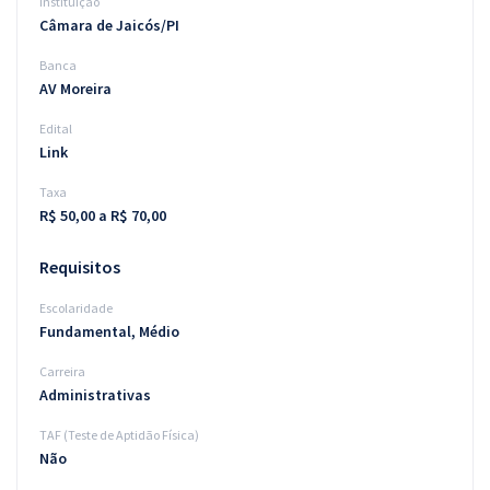
Instituição
Câmara de Jaicós/PI
Banca
AV Moreira
Edital
Link
Taxa
R$ 50,00 a R$ 70,00
Requisitos
Escolaridade
Fundamental, Médio
Carreira
Administrativas
TAF (Teste de Aptidão Física)
Não