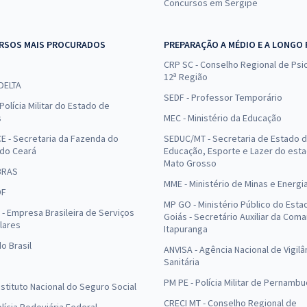
Concursos em Sergipe
RSOS MAIS PROCURADOS
PREPARAÇÃO A MÉDIO E A LONGO
CRP SC - Conselho Regional de Psic
12ª Região
 DELTA
SEDF - Professor Temporário
Polícia Militar do Estado de
s
MEC - Ministério da Educação
E - Secretaria da Fazenda do
SEDUC/MT - Secretaria de Estado 
 do Ceará
Educação, Esporte e Lazer do est
Mato Grosso
BRAS
MME - Ministério de Minas e Energi
DF
MP GO - Ministério Público do Esta
- Empresa Brasileira de Serviços
Goiás - Secretário Auxiliar da Com
lares
Itapuranga
o Brasil
ANVISA - Agência Nacional de Vigilâ
Sanitária
PM PE - Polícia Militar de Pernamb
Instituto Nacional do Seguro Social
CRECI MT - Conselho Regional de