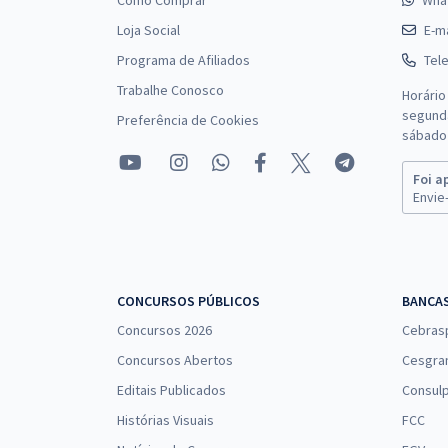
Como Comprar
Wha
Loja Social
E-ma
Programa de Afiliados
Tel
Trabalhe Conosco
Horário
segunda
Preferência de Cookies
sábado 
Foi a
Envie-
CONCURSOS PÚBLICOS
BANCA
Concursos 2026
Cebras
Concursos Abertos
Cesgra
Editais Publicados
Consulp
Histórias Visuais
FCC