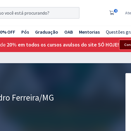
0
At
20% OFF
Pós
Graduação
OAB
Mentorias
Questões gr
 de
20% em todos os cursos avulsos do site SÓ HOJE!
Con
ro Ferreira/MG