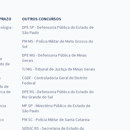
 PRAZO
OUTROS CONCURSOS
ologia -
DPE SP - Defensoria Pública do Estado de
São Paulo
PM MS - Polícia Militar de Mato Grosso do
Sul
DPE MG - Defensoria Pública de Minas
de
Gerais
ado de
TJ MG - Tribunal de Justiça de Minas Gerais
a
CGDF - Controladoria Geral do Distrito
Federal
do de
arca de
DPE RS - Defensoria Pública do Estado do
Rio Grande do Sul
ncia
MP SP - Ministério Público do Estado de
São Paulo
uco
PM SC - Polícia Militar de Santa Catarina
SEDUC RS - Secretaria de Estado da