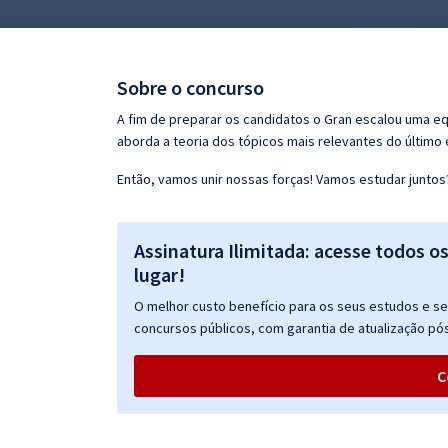
Pós
Graduação
Sobre o concurso
OAB
A fim de preparar os candidatos o Gran escalou uma e
aborda a teoria dos tópicos mais relevantes do último e
Mentorias
Então, vamos unir nossas forças! Vamos estudar juntos
Questões grátis
Assinatura Ilimitada: acesse todos o
Conteúdo gratuito
lugar!
Blog
O melhor custo benefício para os seus estudos e seu
Aprovados
concursos públicos, com garantia de atualização pós
C
Atendimento