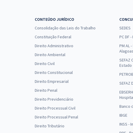
CONTEÚDO JURÍDICO
CONCU
Consolidação das Leis do Trabalho
SEDES
Constituição Federal
PC DF -
Direito Administrativo
PM AL - 
Alagoa
Direito Ambiental
SEFAZ C
Direito Civil
Estado
Direito Constitucional
PETRO
Direito Empresarial
SEFAZ 
Direito Penal
EBSERH 
Hospita
Direito Previdenciário
Banco d
Direito Processual Civil
IBGE
Direito Processual Penal
INSS - 
Direito Tributário