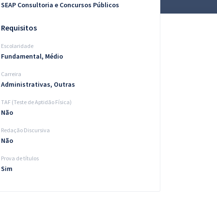
SEAP Consultoria e Concursos Públicos
Requisitos
Escolaridade
Fundamental, Médio
Carreira
Administrativas, Outras
TAF (Teste de Aptidão Física)
Não
Redação Discursiva
Não
Prova de títulos
Sim