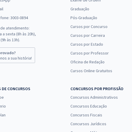
tsApp
Exame de Ordem
il
Graduação
efone: 3003-0894
Pós-Graduação
Cursos por Concurso
 de atendimento:
 a sexta (8h às 20h),
Cursos por Carreira
(9h às 13h).
Cursos por Estado
provado?
Cursos por Professor
nos a sua história!
Oficina de Redação
Cursos Online Gratuitos
S DE CONCURSOS
CONCURSOS POR PROFISSÃO
pe
Concursos Administrativos
nrio
Concursos Educação
lan
Concursos Fiscais
Concursos Jurídicos