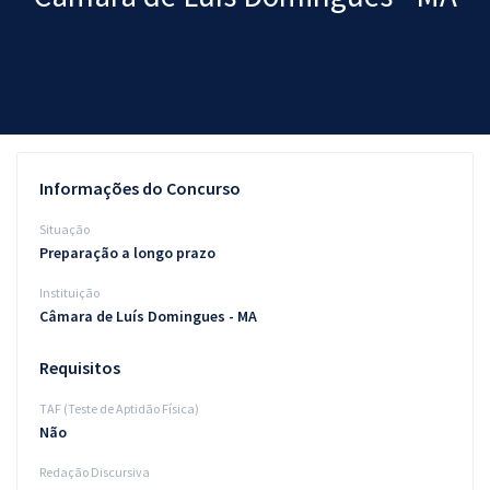
Pós
Graduação
OAB
Mentorias
Informações do Concurso
Questões grátis
Situação
Preparação a longo prazo
Conteúdo gratuito
Instituição
Blog
Câmara de Luís Domingues - MA
Aprovados
Requisitos
TAF (Teste de Aptidão Física)
Atendimento
Não
Redação Discursiva