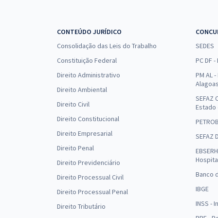
CONTEÚDO JURÍDICO
CONCU
Consolidação das Leis do Trabalho
SEDES
Constituição Federal
PC DF -
Direito Administrativo
PM AL - 
Alagoa
Direito Ambiental
SEFAZ C
Direito Civil
Estado
Direito Constitucional
PETRO
Direito Empresarial
SEFAZ 
Direito Penal
EBSERH 
Hospita
Direito Previdenciário
Banco d
Direito Processual Civil
IBGE
Direito Processual Penal
INSS - 
Direito Tributário