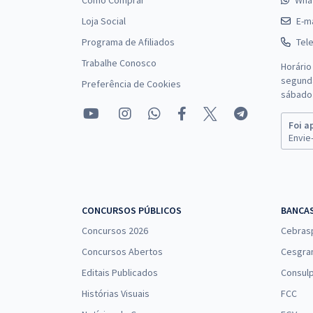
Como Comprar
Wha
Loja Social
E-ma
Programa de Afiliados
Tel
Trabalhe Conosco
Horário
segunda
Preferência de Cookies
sábado 
Foi a
Envie-
CONCURSOS PÚBLICOS
BANCA
Concursos 2026
Cebras
Concursos Abertos
Cesgra
Editais Publicados
Consulp
Histórias Visuais
FCC