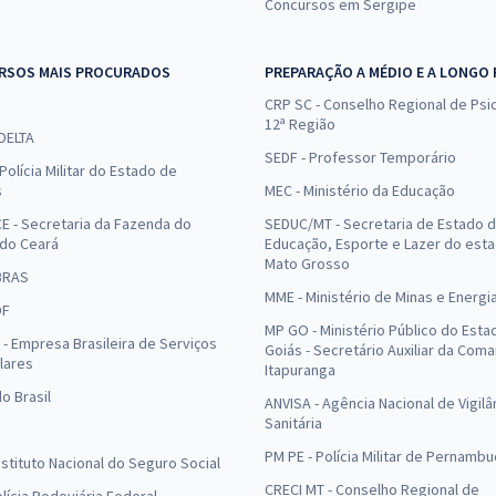
Concursos em Sergipe
RSOS MAIS PROCURADOS
PREPARAÇÃO A MÉDIO E A LONGO
CRP SC - Conselho Regional de Psic
12ª Região
 DELTA
SEDF - Professor Temporário
Polícia Militar do Estado de
s
MEC - Ministério da Educação
E - Secretaria da Fazenda do
SEDUC/MT - Secretaria de Estado 
 do Ceará
Educação, Esporte e Lazer do est
Mato Grosso
BRAS
MME - Ministério de Minas e Energi
DF
MP GO - Ministério Público do Esta
- Empresa Brasileira de Serviços
Goiás - Secretário Auxiliar da Com
lares
Itapuranga
o Brasil
ANVISA - Agência Nacional de Vigilâ
Sanitária
PM PE - Polícia Militar de Pernamb
Instituto Nacional do Seguro Social
CRECI MT - Conselho Regional de