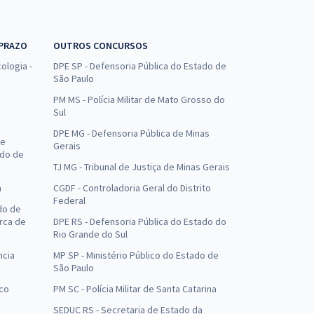
 PRAZO
OUTROS CONCURSOS
ologia -
DPE SP - Defensoria Pública do Estado de
São Paulo
PM MS - Polícia Militar de Mato Grosso do
Sul
DPE MG - Defensoria Pública de Minas
de
Gerais
ado de
TJ MG - Tribunal de Justiça de Minas Gerais
a
CGDF - Controladoria Geral do Distrito
Federal
do de
arca de
DPE RS - Defensoria Pública do Estado do
Rio Grande do Sul
ncia
MP SP - Ministério Público do Estado de
São Paulo
uco
PM SC - Polícia Militar de Santa Catarina
SEDUC RS - Secretaria de Estado da