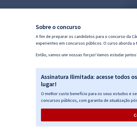
Pós
Graduação
Sobre o concurso
OAB
A fim de preparar os candidatos para o concurso da C
experientes em concursos públicos. O curso aborda a te
Mentorias
Então, vamos unir nossas forças! Vamos estudar juntos
Questões grátis
Assinatura Ilimitada: acesse todos o
Conteúdo gratuito
lugar!
Blog
O melhor custo benefício para os seus estudos e seu
Aprovados
concursos públicos, com garantia de atualização pós
C
Atendimento