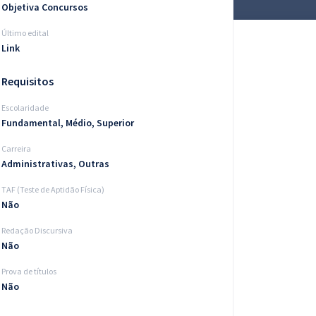
Objetiva Concursos
Último edital
Link
Requisitos
Escolaridade
Fundamental, Médio, Superior
Carreira
Administrativas, Outras
TAF (Teste de Aptidão Física)
Não
Redação Discursiva
Não
Prova de títulos
Não