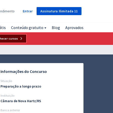
Assinatura
Ilimitada
11
endimento
Entrar
átis
Conteúdo gratuito
Blog
Aprovados
hecer cursos
Informações do Concurso
Situação
Preparação a longo prazo
Instituição
Câmara de Nova Hartz/RS
Banca anterior