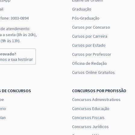
tsApp
Exame de Ordem
il
Graduação
efone: 3003-0894
Pós-Graduação
Cursos por Concurso
 de atendimento:
 a sexta (8h às 20h),
Cursos por Carreira
(9h às 13h).
Cursos por Estado
provado?
Cursos por Professor
nos a sua história!
Oficina de Redação
Cursos Online Gratuitos
S DE CONCURSOS
CONCURSOS POR PROFISSÃO
pe
Concursos Administrativos
nrio
Concursos Educação
lan
Concursos Fiscais
Concursos Jurídicos