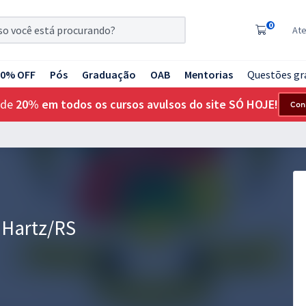
0
At
20% OFF
Pós
Graduação
OAB
Mentorias
Questões gr
 de
20% em todos os cursos avulsos do site SÓ HOJE!
Con
 Hartz/RS