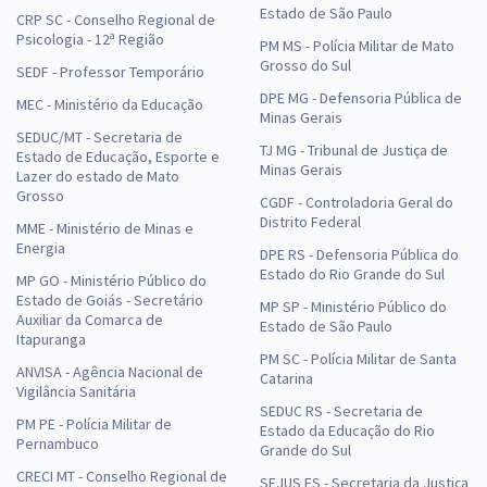
Estado de São Paulo
CRP SC - Conselho Regional de
Psicologia - 12ª Região
PM MS - Polícia Militar de Mato
Grosso do Sul
SEDF - Professor Temporário
DPE MG - Defensoria Pública de
MEC - Ministério da Educação
Minas Gerais
SEDUC/MT - Secretaria de
TJ MG - Tribunal de Justiça de
Estado de Educação, Esporte e
Minas Gerais
Lazer do estado de Mato
Grosso
CGDF - Controladoria Geral do
Distrito Federal
MME - Ministério de Minas e
Energia
DPE RS - Defensoria Pública do
Estado do Rio Grande do Sul
MP GO - Ministério Público do
Estado de Goiás - Secretário
MP SP - Ministério Público do
Auxiliar da Comarca de
Estado de São Paulo
Itapuranga
PM SC - Polícia Militar de Santa
ANVISA - Agência Nacional de
Catarina
Vigilância Sanitária
SEDUC RS - Secretaria de
PM PE - Polícia Militar de
Estado da Educação do Rio
Pernambuco
Grande do Sul
CRECI MT - Conselho Regional de
SEJUS ES - Secretaria da Justiça