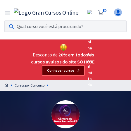
0
Assinatura Ilimitada 11
Acesso a todos os cursos. Teste grátis por 7 dias!
Assinatura OAB Até Passar
Acesso ilimitado a toda preparação para o Exame da
Desconto de
20% em todos os
Ordem, até você passar!
cursos avulsos do site SÓ HOJE!
Conhecer cursos
Residências Multiprofissionais
Preparação completa e intensiva para as principais
Cursos por Concurso
residências em saúde do Brasil
Concursos
Assinatura Ilimitada
Cursos 20% OFF