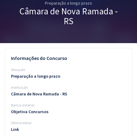
Preparação a longo prazo
Pós
Câmara de Nova Ramada -
Graduação
RS
OAB
Mentorias
Informações do Concurso
Questões grátis
Situação
Conteúdo gratuito
Preparação a longo prazo
Instituição
Blog
Câmara de Nova Ramada - RS
Aprovados
Banca anterior
Objetiva Concursos
Atendimento
Último edital
Link