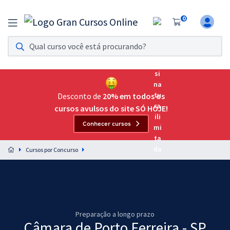
0
Assinatura Ilimitada 11
Acesso a todos os cursos. Teste grátis por 7 dias!
Assinatura OAB Até Passar
Acesso ilimitado a toda preparação para o Exame da
Desconto de
20% em todos os
Ordem, até você passar!
cursos avulsos do site SÓ HOJE!
Conhecer cursos
Residências Multiprofissionais
Preparação completa e intensiva para as principais
Cursos por Concurso
residências em saúde do Brasil
Concursos
Assinatura Ilimitada
Preparação a longo prazo
Cursos 20% OFF
Câmara de Porto Ferreira - SP