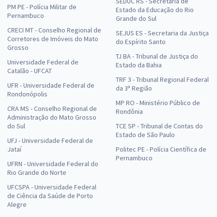
SEDUC RS - Secretaria de
PM PE - Polícia Militar de
Estado da Educação do Rio
Pernambuco
Grande do Sul
CRECI MT - Conselho Regional de
SEJUS ES - Secretaria da Justiça
Corretores de Imóveis do Mato
do Espírito Santo
Grosso
TJ BA - Tribunal de Justiça do
Universidade Federal de
Estado da Bahia
Catalão - UFCAT
TRF 3 - Tribunal Regional Federal
UFR - Universidade Federal de
da 3ª Região
Rondonópolis
MP RO - Ministério Público de
CRA MS - Conselho Regional de
Rondônia
Administração do Mato Grosso
do Sul
TCE SP - Tribunal de Contas do
Estado de São Paulo
UFJ - Universidade Federal de
Jataí
Politec PE - Polícia Científica de
Pernambuco
UFRN - Universidade Federal do
Rio Grande do Norte
UFCSPA - Universidade Federal
de Ciência da Saúde de Porto
Alegre