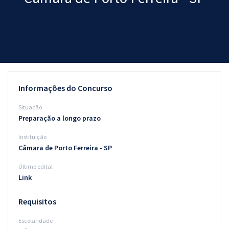
Pós
Graduação
OAB
Mentorias
Informações do Concurso
Questões grátis
Situação
Preparação a longo prazo
Conteúdo gratuito
Instituição
Blog
Câmara de Porto Ferreira - SP
Aprovados
Último edital
Link
Atendimento
Requisitos
Escolaridade