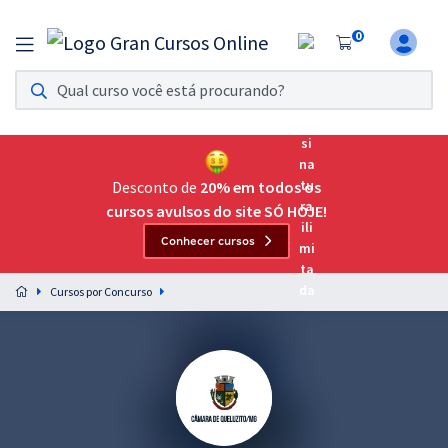
0
Assinatura Ilimitada 11
Acesso a todos os cursos. Teste grátis por 7 dias!
Assinatura OAB Até Passar
Acesso ilimitado a toda preparação para o Exame da
Desconto de
20% em todos os
Ordem, até você passar!
cursos avulsos do site SÓ HOJE!
Conhecer cursos
Residências Multiprofissionais
Preparação completa e intensiva para as principais
Cursos por Concurso
residências em saúde do Brasil
Concursos
Assinatura Ilimitada
Cursos 20% OFF