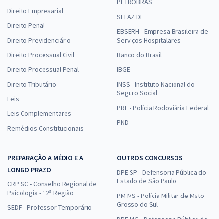
PETROBRAS
Direito Empresarial
SEFAZ DF
Direito Penal
EBSERH - Empresa Brasileira de
Direito Previdenciário
Serviços Hospitalares
Direito Processual Civil
Banco do Brasil
Direito Processual Penal
IBGE
Direito Tributário
INSS - Instituto Nacional do
Seguro Social
Leis
PRF - Polícia Rodoviária Federal
Leis Complementares
PND
Remédios Constitucionais
PREPARAÇÃO A MÉDIO E A
OUTROS CONCURSOS
LONGO PRAZO
DPE SP - Defensoria Pública do
Estado de São Paulo
CRP SC - Conselho Regional de
Psicologia - 12ª Região
PM MS - Polícia Militar de Mato
Grosso do Sul
SEDF - Professor Temporário