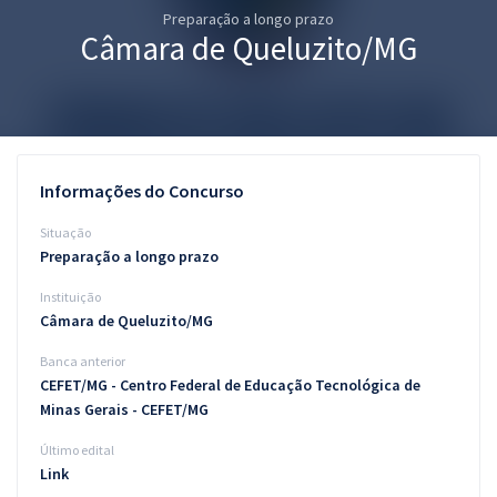
Preparação a longo prazo
Pós
Câmara de Queluzito/MG
Graduação
OAB
Mentorias
Informações do Concurso
Questões grátis
Situação
Preparação a longo prazo
Conteúdo gratuito
Instituição
Blog
Câmara de Queluzito/MG
Aprovados
Banca anterior
CEFET/MG - Centro Federal de Educação Tecnológica de
Minas Gerais - CEFET/MG
Atendimento
Último edital
Link