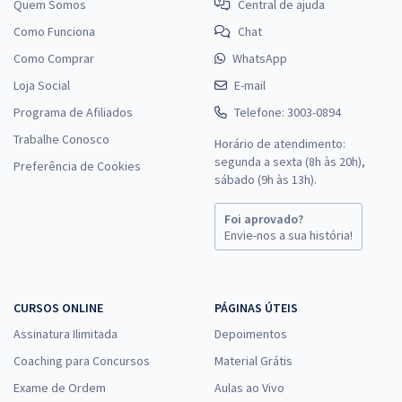
Quem Somos
Central de ajuda
Como Funciona
Chat
Como Comprar
WhatsApp
Loja Social
E-mail
Programa de Afiliados
Telefone: 3003-0894
Trabalhe Conosco
Horário de atendimento:
segunda a sexta (8h às 20h),
Preferência de Cookies
sábado (9h às 13h).
Foi aprovado?
Envie-nos a sua história!
CURSOS ONLINE
PÁGINAS ÚTEIS
Assinatura Ilimitada
Depoimentos
Coaching para Concursos
Material Grátis
Exame de Ordem
Aulas ao Vivo