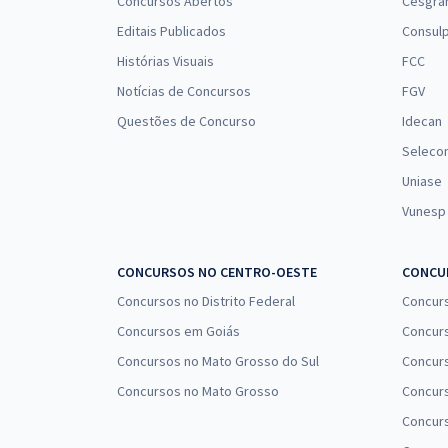
Concursos Abertos
Cesgra
Editais Publicados
Consulp
Histórias Visuais
FCC
Notícias de Concursos
FGV
Questões de Concurso
Idecan
Seleco
Uniase
Vunesp
CONCURSOS NO CENTRO-OESTE
CONCUR
Concursos no Distrito Federal
Concur
Concursos em Goiás
Concurs
Concursos no Mato Grosso do Sul
Concurs
Concursos no Mato Grosso
Concurs
Concur