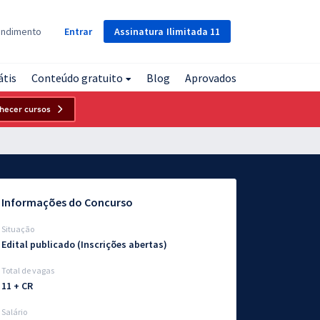
Assinatura
Ilimitada
11
endimento
Entrar
átis
Conteúdo gratuito
Blog
Aprovados
hecer cursos
Informações do Concurso
Situação
Edital publicado (Inscrições abertas)
Total de vagas
11 + CR
Salário