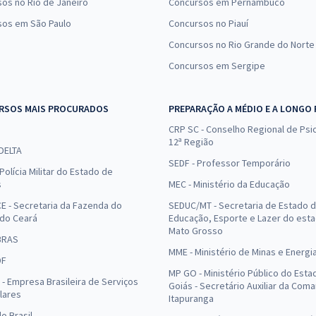
os no Rio de Janeiro
Concursos em Pernambuco
sos em São Paulo
Concursos no Piauí
Concursos no Rio Grande do Norte
Concursos em Sergipe
RSOS MAIS PROCURADOS
PREPARAÇÃO A MÉDIO E A LONGO
CRP SC - Conselho Regional de Psic
12ª Região
 DELTA
SEDF - Professor Temporário
Polícia Militar do Estado de
s
MEC - Ministério da Educação
E - Secretaria da Fazenda do
SEDUC/MT - Secretaria de Estado 
 do Ceará
Educação, Esporte e Lazer do est
Mato Grosso
BRAS
MME - Ministério de Minas e Energi
DF
MP GO - Ministério Público do Esta
- Empresa Brasileira de Serviços
Goiás - Secretário Auxiliar da Com
lares
Itapuranga
o Brasil