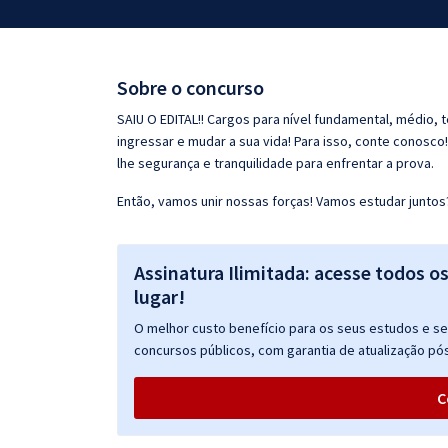
Pós
Graduação
Sobre o concurso
OAB
SAIU O EDITAL!! Cargos para nível fundamental, médio, 
ingressar e mudar a sua vida! Para isso, conte conosco
Mentorias
lhe segurança e tranquilidade para enfrentar a prova.
Então, vamos unir nossas forças! Vamos estudar juntos
Questões grátis
Conteúdo gratuito
Assinatura Ilimitada: acesse todos o
Blog
lugar!
Aprovados
O melhor custo benefício para os seus estudos e seu
concursos públicos, com garantia de atualização pós
Atendimento
C