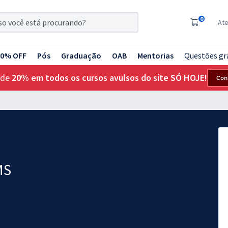
0
At
20% OFF
Pós
Graduação
OAB
Mentorias
Questões gr
 de
20% em todos os cursos avulsos do site SÓ HOJE!
Con
MS