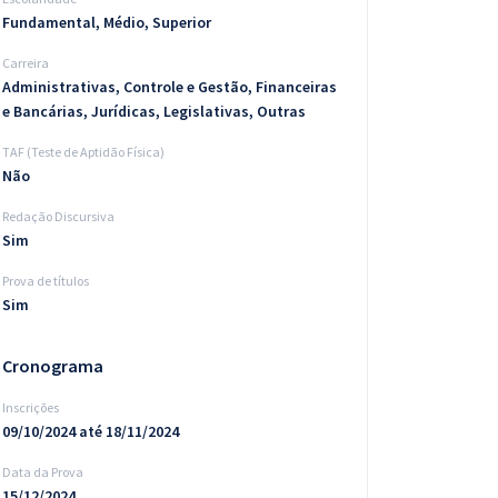
Fundamental, Médio, Superior
Carreira
Administrativas, Controle e Gestão, Financeiras
e Bancárias, Jurídicas, Legislativas, Outras
TAF (Teste de Aptidão Física)
Não
Redação Discursiva
Sim
Prova de títulos
Sim
Cronograma
Inscrições
09/10/2024 até 18/11/2024
Data da Prova
15/12/2024