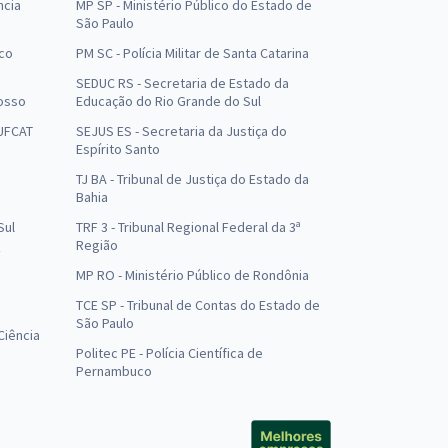
ncia
MP SP - Ministério Público do Estado de
São Paulo
uco
PM SC - Polícia Militar de Santa Catarina
SEDUC RS - Secretaria de Estado da
osso
Educação do Rio Grande do Sul
 UFCAT
SEJUS ES - Secretaria da Justiça do
Espírito Santo
TJ BA - Tribunal de Justiça do Estado da
Bahia
Sul
TRF 3 - Tribunal Regional Federal da 3ª
Região
MP RO - Ministério Público de Rondônia
o
TCE SP - Tribunal de Contas do Estado de
São Paulo
Ciência
Politec PE - Polícia Científica de
Pernambuco