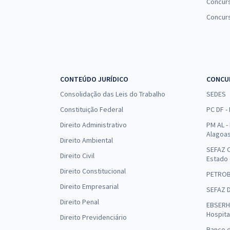
Concurs
Concur
CONTEÚDO JURÍDICO
CONCU
Consolidação das Leis do Trabalho
SEDES
Constituição Federal
PC DF -
Direito Administrativo
PM AL - 
Alagoa
Direito Ambiental
SEFAZ C
Direito Civil
Estado
Direito Constitucional
PETRO
Direito Empresarial
SEFAZ 
Direito Penal
EBSERH 
Hospita
Direito Previdenciário
Banco d