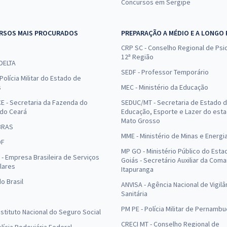
Concursos em Sergipe
RSOS MAIS PROCURADOS
PREPARAÇÃO A MÉDIO E A LONGO
CRP SC - Conselho Regional de Psic
12ª Região
 DELTA
SEDF - Professor Temporário
Polícia Militar do Estado de
s
MEC - Ministério da Educação
E - Secretaria da Fazenda do
SEDUC/MT - Secretaria de Estado 
 do Ceará
Educação, Esporte e Lazer do est
Mato Grosso
BRAS
MME - Ministério de Minas e Energi
DF
MP GO - Ministério Público do Esta
- Empresa Brasileira de Serviços
Goiás - Secretário Auxiliar da Com
lares
Itapuranga
o Brasil
ANVISA - Agência Nacional de Vigilâ
Sanitária
PM PE - Polícia Militar de Pernamb
Instituto Nacional do Seguro Social
CRECI MT - Conselho Regional de