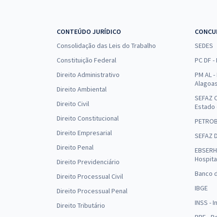
CONTEÚDO JURÍDICO
CONCU
Consolidação das Leis do Trabalho
SEDES
Constituição Federal
PC DF -
Direito Administrativo
PM AL - 
Alagoa
Direito Ambiental
SEFAZ C
Direito Civil
Estado
Direito Constitucional
PETRO
Direito Empresarial
SEFAZ 
Direito Penal
EBSERH 
Hospita
Direito Previdenciário
Banco d
Direito Processual Civil
IBGE
Direito Processual Penal
INSS - 
Direito Tributário