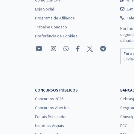
Como Comprar
Wha
Loja Social
E-ma
Programa de Afiliados
Tel
Trabalhe Conosco
Horário
segunda
Preferência de Cookies
sábado 
Foi a
Envie-
CONCURSOS PÚBLICOS
BANCA
Concursos 2026
Cebras
Concursos Abertos
Cesgra
Editais Publicados
Consulp
Histórias Visuais
FCC