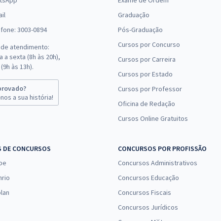
tsApp
Exame de Ordem
il
Graduação
efone: 3003-0894
Pós-Graduação
Cursos por Concurso
 de atendimento:
 a sexta (8h às 20h),
Cursos por Carreira
(9h às 13h).
Cursos por Estado
provado?
Cursos por Professor
nos a sua história!
Oficina de Redação
Cursos Online Gratuitos
S DE CONCURSOS
CONCURSOS POR PROFISSÃO
pe
Concursos Administrativos
nrio
Concursos Educação
lan
Concursos Fiscais
Concursos Jurídicos