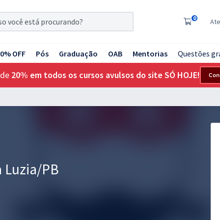
0
At
20% OFF
Pós
Graduação
OAB
Mentorias
Questões gr
 de
20% em todos os cursos avulsos do site SÓ HOJE!
Con
 Luzia/PB