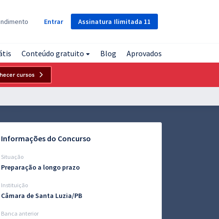
Assinatura
Ilimitada
11
endimento
Entrar
átis
Conteúdo gratuito
Blog
Aprovados
hecer cursos
Informações do Concurso
Situação
Preparação a longo prazo
Instituição
Câmara de Santa Luzia/PB
Banca anterior