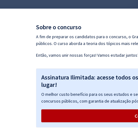
Pós
Graduação
Sobre o concurso
OAB
A fim de preparar os candidatos para o concurso, o G
públicos. O curso aborda a teoria dos tópicos mais rele
Mentorias
Então, vamos unir nossas forças! Vamos estudar juntos
Questões grátis
Assinatura Ilimitada: acesse todos o
Conteúdo gratuito
lugar!
Blog
O melhor custo benefício para os seus estudos e seu
Aprovados
concursos públicos, com garantia de atualização pós
C
Atendimento