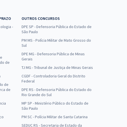
 PRAZO
OUTROS CONCURSOS
ologia -
DPE SP - Defensoria Pública do Estado de
São Paulo
PM MS - Polícia Militar de Mato Grosso do
Sul
DPE MG - Defensoria Pública de Minas
de
Gerais
ado de
TJ MG - Tribunal de Justiça de Minas Gerais
a
CGDF - Controladoria Geral do Distrito
Federal
do de
arca de
DPE RS - Defensoria Pública do Estado do
Rio Grande do Sul
ncia
MP SP - Ministério Público do Estado de
São Paulo
uco
PM SC - Polícia Militar de Santa Catarina
SEDUC RS - Secretaria de Estado da