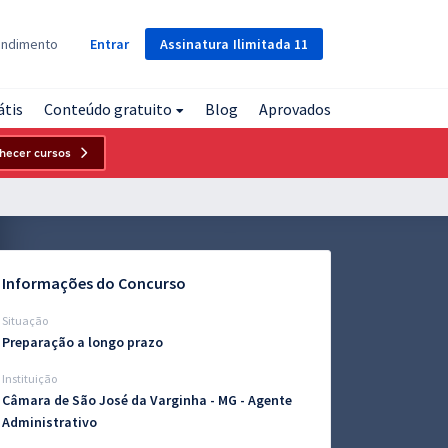
Assinatura
Ilimitada
11
endimento
Entrar
átis
Conteúdo gratuito
Blog
Aprovados
hecer cursos
Informações do Concurso
Situação
Preparação a longo prazo
Instituição
Câmara de São José da Varginha - MG - Agente
Administrativo