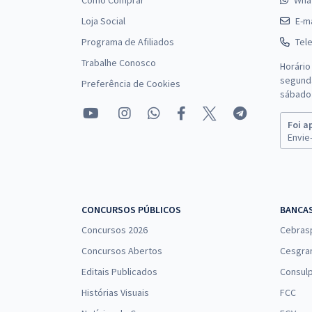
Como Comprar
Wha
Loja Social
E-ma
Programa de Afiliados
Tel
Trabalhe Conosco
Horário
segunda
Preferência de Cookies
sábado 
Foi a
Envie-
CONCURSOS PÚBLICOS
BANCA
Concursos 2026
Cebras
Concursos Abertos
Cesgra
Editais Publicados
Consulp
Histórias Visuais
FCC