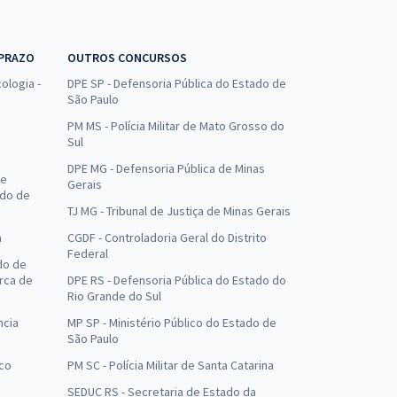
 PRAZO
OUTROS CONCURSOS
ologia -
DPE SP - Defensoria Pública do Estado de
São Paulo
PM MS - Polícia Militar de Mato Grosso do
Sul
DPE MG - Defensoria Pública de Minas
de
Gerais
ado de
TJ MG - Tribunal de Justiça de Minas Gerais
a
CGDF - Controladoria Geral do Distrito
Federal
do de
arca de
DPE RS - Defensoria Pública do Estado do
Rio Grande do Sul
ncia
MP SP - Ministério Público do Estado de
São Paulo
uco
PM SC - Polícia Militar de Santa Catarina
SEDUC RS - Secretaria de Estado da