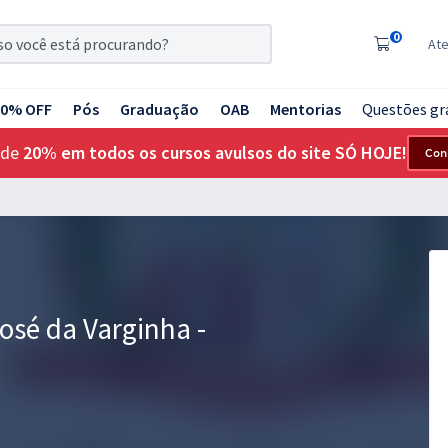
0
At
20% OFF
Pós
Graduação
OAB
Mentorias
Questões gr
 de
20% em todos os cursos avulsos do site SÓ HOJE!
Con
osé da Varginha -