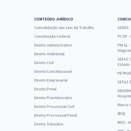
CONTEÚDO JURÍDICO
CONCU
Consolidação das Leis do Trabalho
SEDES
Constituição Federal
PC DF -
Direito Administrativo
PM AL - 
Alagoa
Direito Ambiental
SEFAZ C
Direito Civil
Estado
Direito Constitucional
PETRO
Direito Empresarial
SEFAZ 
Direito Penal
EBSERH 
Hospita
Direito Previdenciário
Banco d
Direito Processual Civil
IBGE
Direito Processual Penal
INSS - 
Direito Tributário