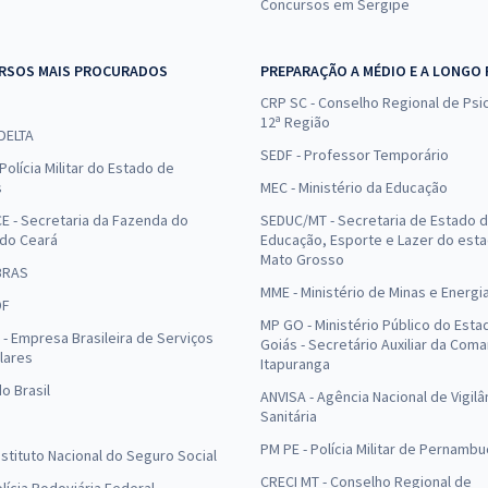
Concursos em Sergipe
RSOS MAIS PROCURADOS
PREPARAÇÃO A MÉDIO E A LONGO
CRP SC - Conselho Regional de Psic
12ª Região
 DELTA
SEDF - Professor Temporário
Polícia Militar do Estado de
s
MEC - Ministério da Educação
E - Secretaria da Fazenda do
SEDUC/MT - Secretaria de Estado 
 do Ceará
Educação, Esporte e Lazer do est
Mato Grosso
BRAS
MME - Ministério de Minas e Energi
DF
MP GO - Ministério Público do Esta
- Empresa Brasileira de Serviços
Goiás - Secretário Auxiliar da Com
lares
Itapuranga
o Brasil
ANVISA - Agência Nacional de Vigilâ
Sanitária
PM PE - Polícia Militar de Pernamb
Instituto Nacional do Seguro Social
CRECI MT - Conselho Regional de