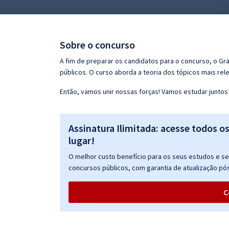
Pós
Graduação
Sobre o concurso
OAB
A fim de preparar os candidatos para o concurso, o G
públicos. O curso aborda a teoria dos tópicos mais rele
Mentorias
Então, vamos unir nossas forças! Vamos estudar juntos
Questões grátis
Assinatura Ilimitada: acesse todos o
Conteúdo gratuito
lugar!
Blog
O melhor custo benefício para os seus estudos e seu
Aprovados
concursos públicos, com garantia de atualização pós
C
Atendimento