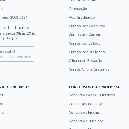
tsApp
Exame de Ordem
il
Graduação
efone: 3003-0894
Pós-Graduação
Cursos por Concurso
 de atendimento:
 a sexta (8h às 20h),
Cursos por Carreira
(9h às 13h).
Cursos por Estado
provado?
Cursos por Professor
nos a sua história!
Oficina de Redação
Cursos Online Gratuitos
S DE CONCURSOS
CONCURSOS POR PROFISSÃO
pe
Concursos Administrativos
nrio
Concursos Educação
lan
Concursos Fiscais
Concursos Jurídicos