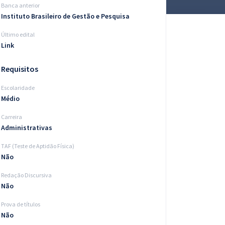
Banca anterior
Instituto Brasileiro de Gestão e Pesquisa
Último edital
Link
Requisitos
Escolaridade
Médio
Carreira
Administrativas
TAF (Teste de Aptidão Física)
Não
Redação Discursiva
Não
Prova de títulos
Não