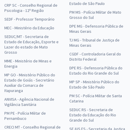
Estado de São Paulo
CRP SC - Conselho Regional de
Psicologia - 12ª Região
PM MS - Polícia Militar de Mato
Grosso do Sul
SEDF - Professor Temporário
DPE MG - Defensoria Pública de
MEC - Ministério da Educação
Minas Gerais
SEDUC/MT - Secretaria de
TJ MG - Tribunal de Justiça de
Estado de Educação, Esporte e
Minas Gerais
Lazer do estado de Mato
Grosso
CGDF - Controladoria Geral do
Distrito Federal
MME - Ministério de Minas e
Energia
DPE RS - Defensoria Pública do
Estado do Rio Grande do Sul
MP GO - Ministério Público do
Estado de Goiás - Secretário
MP SP - Ministério Público do
Auxiliar da Comarca de
Estado de São Paulo
Itapuranga
PM SC - Polícia Militar de Santa
ANVISA - Agência Nacional de
Catarina
Vigilância Sanitária
SEDUC RS - Secretaria de
PM PE - Polícia Militar de
Estado da Educação do Rio
Pernambuco
Grande do Sul
CRECI MT - Conselho Regional de
SEJUS ES - Secretaria da Justiça