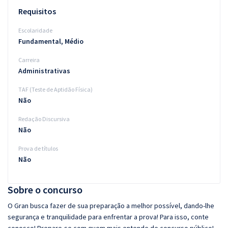
Requisitos
Escolaridade
Fundamental, Médio
Carreira
Administrativas
TAF (Teste de Aptidão Física)
Não
Redação Discursiva
Não
Prova de títulos
Não
Sobre o concurso
O Gran busca fazer de sua preparação a melhor possível, dando-lhe
segurança e tranquilidade para enfrentar a prova! Para isso, conte