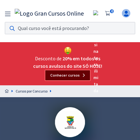
0
Assinatura Ilimitada 11
Acesso a todos os cursos. Teste grátis por 7 dias!
Assinatura OAB Até Passar
Acesso ilimitado a toda preparação para o Exame da
Desconto de
20% em todos os
Ordem, até você passar!
cursos avulsos do site SÓ HOJE!
Conhecer cursos
Residências Multiprofissionais
Preparação completa e intensiva para as principais
Cursos por Concurso
residências em saúde do Brasil
Concursos
Assinatura Ilimitada
Cursos 20% OFF