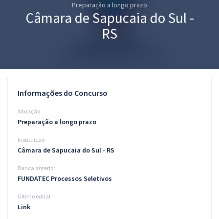
Preparação a longo prazo
Pós
Câmara de Sapucaia do Sul -
Graduação
RS
OAB
Mentorias
Informações do Concurso
Questões grátis
Situação
Conteúdo gratuito
Preparação a longo prazo
Instituição
Blog
Câmara de Sapucaia do Sul - RS
Aprovados
Banca anterior
FUNDATEC Processos Seletivos
Atendimento
Último edital
Link