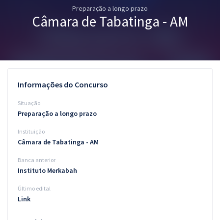
Preparação a longo prazo
Pós
Câmara de Tabatinga - AM
Graduação
OAB
Mentorias
Informações do Concurso
Questões grátis
Situação
Preparação a longo prazo
Conteúdo gratuito
Instituição
Blog
Câmara de Tabatinga - AM
Aprovados
Banca anterior
Instituto Merkabah
Atendimento
Último edital
Link