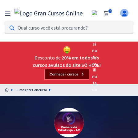
0
Assinatura Ilimitada 11
Acesso a todos os cursos. Teste grátis por 7 dias!
Assinatura OAB Até Passar
Acesso ilimitado a toda preparação para o Exame da
Desconto de
20% em todos os
Ordem, até você passar!
cursos avulsos do site SÓ HOJE!
Conhecer cursos
Residências Multiprofissionais
Preparação completa e intensiva para as principais
Cursos por Concurso
residências em saúde do Brasil
Concursos
Assinatura Ilimitada
Cursos 20% OFF