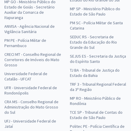
Estado do Rio Grande do Sul
MP GO - Ministério Público do
Estado de Goiás - Secretário
MP SP - Ministério Público do
Auxiliar da Comarca de
Estado de São Paulo
Itapuranga
PM SC - Polícia Militar de Santa
ANVISA - Agência Nacional de
Catarina
Vigilância Sanitária
SEDUC RS - Secretaria de
PM PE - Polícia Militar de
Estado da Educação do Rio
Pernambuco
Grande do Sul
CRECI MT - Conselho Regional de
SEJUS ES - Secretaria da Justiça
Corretores de Imóveis do Mato
do Espírito Santo
Grosso
TJ BA - Tribunal de Justiça do
Universidade Federal de
Estado da Bahia
Catalão - UFCAT
TRF 3 - Tribunal Regional Federal
UFR - Universidade Federal de
da 3ª Região
Rondonópolis
MP RO - Ministério Público de
CRA MS - Conselho Regional de
Rondônia
Administração do Mato Grosso
do Sul
TCE SP - Tribunal de Contas do
Estado de São Paulo
UFJ - Universidade Federal de
Jataí
Politec PE - Polícia Científica de