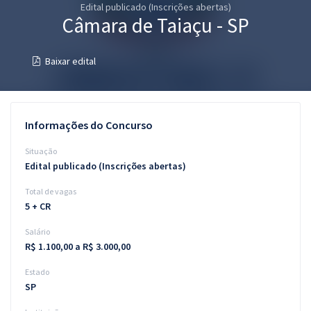
Edital publicado (Inscrições abertas)
Pós
Câmara de Taiaçu - SP
Graduação
Baixar edital
OAB
Mentorias
Informações do Concurso
Questões grátis
Situação
Edital publicado (Inscrições abertas)
Conteúdo gratuito
Total de vagas
Blog
5 + CR
Aprovados
Salário
R$ 1.100,00 a R$ 3.000,00
Atendimento
Estado
SP