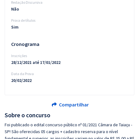
Redação Discursiva
Não
Prova de títulos
Sim
Cronograma
Inscrições
28/12/2021 até 17/01/2022
Data da Prova
20/02/2022
Compartilhar
Sobre o concurso
Foi publicado o edital concurso público nº 01/2021 Câmara de Taiaçu -
SP! São oferecidas 05 cargos + cadastro reserva para o nível
fundamental e superior, as inscrições variam no valor de R$ 35,00 a R$