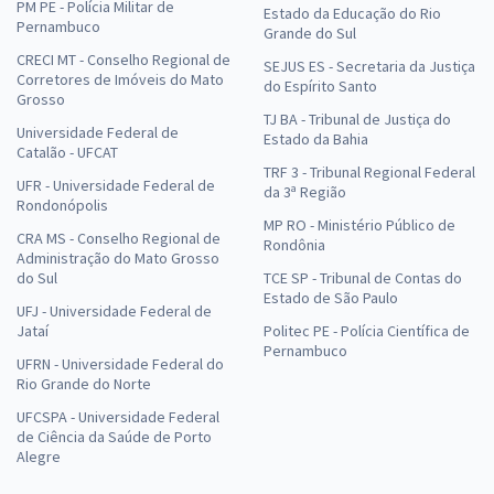
PM PE - Polícia Militar de
Estado da Educação do Rio
Pernambuco
Grande do Sul
CRECI MT - Conselho Regional de
SEJUS ES - Secretaria da Justiça
Corretores de Imóveis do Mato
do Espírito Santo
Grosso
TJ BA - Tribunal de Justiça do
Universidade Federal de
Estado da Bahia
Catalão - UFCAT
TRF 3 - Tribunal Regional Federal
UFR - Universidade Federal de
da 3ª Região
Rondonópolis
MP RO - Ministério Público de
CRA MS - Conselho Regional de
Rondônia
Administração do Mato Grosso
do Sul
TCE SP - Tribunal de Contas do
Estado de São Paulo
UFJ - Universidade Federal de
Jataí
Politec PE - Polícia Científica de
Pernambuco
UFRN - Universidade Federal do
Rio Grande do Norte
UFCSPA - Universidade Federal
de Ciência da Saúde de Porto
Alegre