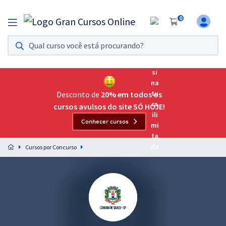
0
Assinatura Ilimitada 11
Acesso a todos os cursos. Teste grátis por 7 dias!
Assinatura OAB Até Passar
Acesso ilimitado a toda preparação para o Exame da
Desconto de
20% em todos os
Ordem, até você passar!
cursos avulsos do site SÓ HOJE!
Conhecer cursos
Residências Multiprofissionais
Preparação completa e intensiva para as principais
Cursos por Concurso
residências em saúde do Brasil
Concursos
Assinatura Ilimitada
Cursos 20% OFF