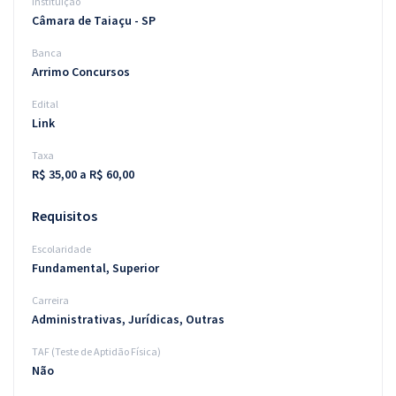
Instituição
Câmara de Taiaçu - SP
Banca
Arrimo Concursos
Edital
Link
Taxa
R$ 35,00 a R$ 60,00
Requisitos
Escolaridade
Fundamental, Superior
Carreira
Administrativas, Jurídicas, Outras
TAF (Teste de Aptidão Física)
Não