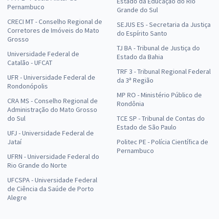
Estado da Educação do Rio
Pernambuco
Grande do Sul
CRECI MT - Conselho Regional de
SEJUS ES - Secretaria da Justiça
Corretores de Imóveis do Mato
do Espírito Santo
Grosso
TJ BA - Tribunal de Justiça do
Universidade Federal de
Estado da Bahia
Catalão - UFCAT
TRF 3 - Tribunal Regional Federal
UFR - Universidade Federal de
da 3ª Região
Rondonópolis
MP RO - Ministério Público de
CRA MS - Conselho Regional de
Rondônia
Administração do Mato Grosso
do Sul
TCE SP - Tribunal de Contas do
Estado de São Paulo
UFJ - Universidade Federal de
Jataí
Politec PE - Polícia Científica de
Pernambuco
UFRN - Universidade Federal do
Rio Grande do Norte
UFCSPA - Universidade Federal
de Ciência da Saúde de Porto
Alegre