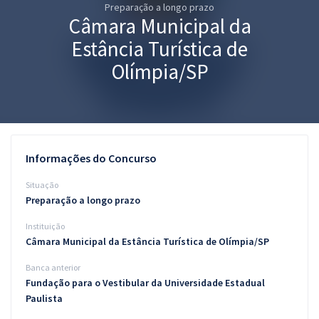
Preparação a longo prazo
Pós
Câmara Municipal da
Graduação
Estância Turística de
Olímpia/SP
OAB
Mentorias
Questões grátis
Informações do Concurso
Conteúdo gratuito
Situação
Preparação a longo prazo
Blog
Instituição
Aprovados
Câmara Municipal da Estância Turística de Olímpia/SP
Banca anterior
Atendimento
Fundação para o Vestibular da Universidade Estadual
Paulista