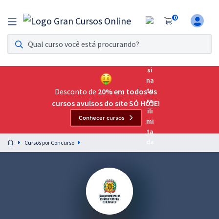
0
Assinatura Ilimitada 11
Acesso a todos os cursos. Teste grátis por 7 dias!
Assinatura OAB Até Passar
Acesso ilimitado a toda preparação para o Exame da
Desconto de
20% em todos os
Ordem, até você passar!
cursos avulsos do site SÓ HOJE!
Conhecer cursos
Residências Multiprofissionais
Preparação completa e intensiva para as principais
Cursos por Concurso
residências em saúde do Brasil
Concursos
Assinatura Ilimitada
Cursos 20% OFF