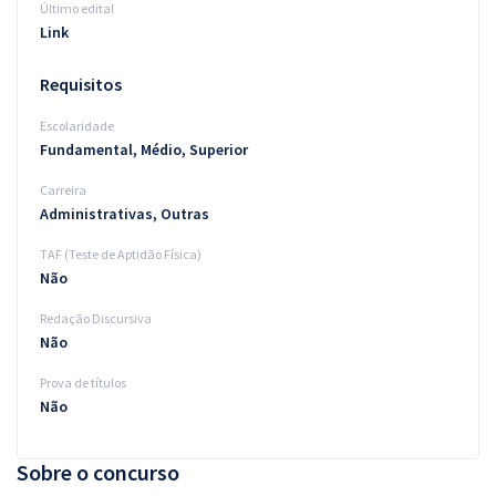
Último edital
Link
Requisitos
Escolaridade
Fundamental, Médio, Superior
Carreira
Administrativas, Outras
TAF (Teste de Aptidão Física)
Não
Redação Discursiva
Não
Prova de títulos
Não
Sobre o concurso