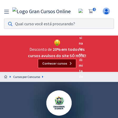
0
Assinatura Ilimitada 11
Acesso a todos os cursos. Teste grátis por 7 dias!
Assinatura OAB Até Passar
Acesso ilimitado a toda preparação para o Exame da
Desconto de
20% em todos os
Ordem, até você passar!
cursos avulsos do site SÓ HOJE!
Conhecer cursos
Residências Multiprofissionais
Preparação completa e intensiva para as principais
Cursos por Concurso
residências em saúde do Brasil
Concursos
Assinatura Ilimitada
Cursos 20% OFF