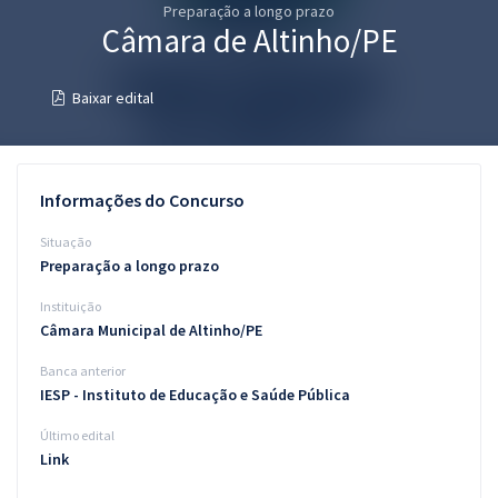
Preparação a longo prazo
Pós
Câmara de Altinho/PE
Graduação
Baixar edital
OAB
Mentorias
Informações do Concurso
Questões grátis
Situação
Preparação a longo prazo
Conteúdo gratuito
Instituição
Blog
Câmara Municipal de Altinho/PE
Aprovados
Banca anterior
IESP - Instituto de Educação e Saúde Pública
Atendimento
Último edital
Link