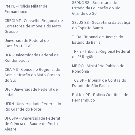
SEDUC RS - Secretaria de
PM PE - Polícia Militar de
Estado da Educação do Rio
Pernambuco
Grande do Sul
CRECI MT - Conselho Regional de
SEJUS ES - Secretaria da Justiça
Corretores de Imóveis do Mato
do Espírito Santo
Grosso
TJ BA - Tribunal de Justiça do
Universidade Federal de
Estado da Bahia
Catalão - UFCAT
TRF 3 - Tribunal Regional Federal
UFR - Universidade Federal de
da 3ª Região
Rondonópolis
MP RO - Ministério Público de
CRA MS - Conselho Regional de
Rondônia
Administração do Mato Grosso
do Sul
TCE SP - Tribunal de Contas do
Estado de São Paulo
UFJ - Universidade Federal de
Jataí
Politec PE - Polícia Científica de
Pernambuco
UFRN - Universidade Federal do
Rio Grande do Norte
UFCSPA - Universidade Federal
de Ciência da Saúde de Porto
Alegre