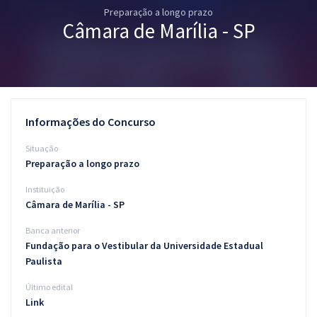
Preparação a longo prazo
Pós
Câmara de Marília - SP
Graduação
OAB
Mentorias
Informações do Concurso
Questões grátis
Situação
Preparação a longo prazo
Conteúdo gratuito
Instituição
Blog
Câmara de Marília - SP
Aprovados
Banca anterior
Fundação para o Vestibular da Universidade Estadual
Paulista
Atendimento
Último edital
Link