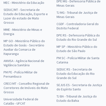
DPE MG - Defensoria Pública de
MEC - Ministério da Educação
Minas Gerais
SEDUC/MT - Secretaria de
TJ MG - Tribunal de Justiça de
Estado de Educação, Esporte e
Minas Gerais
Lazer do estado de Mato
Grosso
CGDF - Controladoria Geral do
Distrito Federal
MME - Ministério de Minas e
Energia
DPE RS - Defensoria Pública do
Estado do Rio Grande do Sul
MP GO - Ministério Público do
Estado de Goiás - Secretário
MP SP - Ministério Público do
Auxiliar da Comarca de
Estado de São Paulo
Itapuranga
PM SC - Polícia Militar de Santa
ANVISA - Agência Nacional de
Catarina
Vigilância Sanitária
SEDUC RS - Secretaria de
PM PE - Polícia Militar de
Estado da Educação do Rio
Pernambuco
Grande do Sul
CRECI MT - Conselho Regional de
SEJUS ES - Secretaria da Justiça
Corretores de Imóveis do Mato
do Espírito Santo
Grosso
TJ BA - Tribunal de Justiça do
Universidade Federal de
Estado da Bahia
Catalão - UFCAT