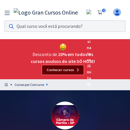
0
Assinatura Ilimitada 11
Acesso a todos os cursos. Teste grátis por 7 dias!
Assinatura OAB Até Passar
Acesso ilimitado a toda preparação para o Exame da
Desconto de
20% em todos os
Ordem, até você passar!
cursos avulsos do site SÓ HOJE!
Conhecer cursos
Residências Multiprofissionais
Preparação completa e intensiva para as principais
Cursos por Concurso
residências em saúde do Brasil
Concursos
Assinatura Ilimitada
Cursos 20% OFF