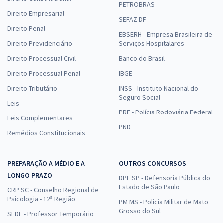
PETROBRAS
Direito Empresarial
SEFAZ DF
Direito Penal
EBSERH - Empresa Brasileira de
Direito Previdenciário
Serviços Hospitalares
Direito Processual Civil
Banco do Brasil
Direito Processual Penal
IBGE
Direito Tributário
INSS - Instituto Nacional do
Seguro Social
Leis
PRF - Polícia Rodoviária Federal
Leis Complementares
PND
Remédios Constitucionais
PREPARAÇÃO A MÉDIO E A
OUTROS CONCURSOS
LONGO PRAZO
DPE SP - Defensoria Pública do
Estado de São Paulo
CRP SC - Conselho Regional de
Psicologia - 12ª Região
PM MS - Polícia Militar de Mato
Grosso do Sul
SEDF - Professor Temporário