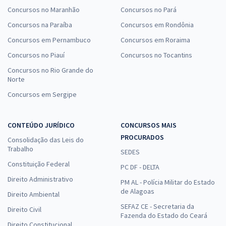
Concursos no Maranhão
Concursos no Pará
Concursos na Paraíba
Concursos em Rondônia
Concursos em Pernambuco
Concursos em Roraima
Concursos no Piauí
Concursos no Tocantins
Concursos no Rio Grande do
Norte
Concursos em Sergipe
CONTEÚDO JURÍDICO
CONCURSOS MAIS
PROCURADOS
Consolidação das Leis do
Trabalho
SEDES
Constituição Federal
PC DF - DELTA
Direito Administrativo
PM AL - Polícia Militar do Estado
de Alagoas
Direito Ambiental
SEFAZ CE - Secretaria da
Direito Civil
Fazenda do Estado do Ceará
Direito Constitucional