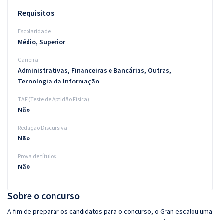
Requisitos
Escolaridade
Médio, Superior
Carreira
Administrativas, Financeiras e Bancárias, Outras,
Tecnologia da Informação
TAF (Teste de Aptidão Física)
Não
Redação Discursiva
Não
Prova de títulos
Não
Sobre o concurso
A fim de preparar os candidatos para o concurso, o Gran escalou uma