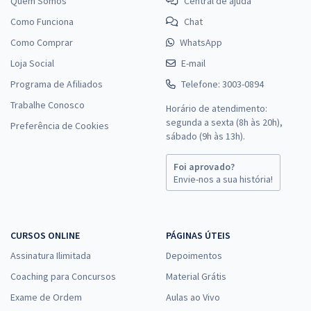
Quem Somos
Central de ajuda
Como Funciona
Chat
Como Comprar
WhatsApp
Loja Social
E-mail
Programa de Afiliados
Telefone: 3003-0894
Trabalhe Conosco
Horário de atendimento:
segunda a sexta (8h às 20h),
Preferência de Cookies
sábado (9h às 13h).
Foi aprovado?
Envie-nos a sua história!
CURSOS ONLINE
PÁGINAS ÚTEIS
Assinatura Ilimitada
Depoimentos
Coaching para Concursos
Material Grátis
Exame de Ordem
Aulas ao Vivo