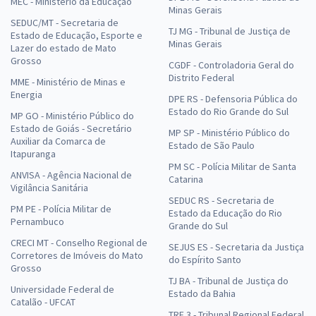
MEC - Ministério da Educação
Minas Gerais
SEDUC/MT - Secretaria de
TJ MG - Tribunal de Justiça de
Estado de Educação, Esporte e
Minas Gerais
Lazer do estado de Mato
Grosso
CGDF - Controladoria Geral do
Distrito Federal
MME - Ministério de Minas e
Energia
DPE RS - Defensoria Pública do
Estado do Rio Grande do Sul
MP GO - Ministério Público do
Estado de Goiás - Secretário
MP SP - Ministério Público do
Auxiliar da Comarca de
Estado de São Paulo
Itapuranga
PM SC - Polícia Militar de Santa
ANVISA - Agência Nacional de
Catarina
Vigilância Sanitária
SEDUC RS - Secretaria de
PM PE - Polícia Militar de
Estado da Educação do Rio
Pernambuco
Grande do Sul
CRECI MT - Conselho Regional de
SEJUS ES - Secretaria da Justiça
Corretores de Imóveis do Mato
do Espírito Santo
Grosso
TJ BA - Tribunal de Justiça do
Universidade Federal de
Estado da Bahia
Catalão - UFCAT
TRF 3 - Tribunal Regional Federal