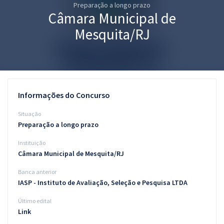
Preparação a longo prazo
Pós
Câmara Municipal de
Graduação
Mesquita/RJ
OAB
Mentorias
Informações do Concurso
Questões grátis
Situação
Conteúdo gratuito
Preparação a longo prazo
Instituição
Blog
Câmara Municipal de Mesquita/RJ
Aprovados
Banca anterior
IASP - Instituto de Avaliação, Seleção e Pesquisa LTDA
Atendimento
Último edital
Link