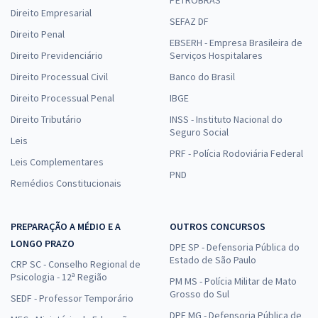
PETROBRAS
Direito Empresarial
SEFAZ DF
Direito Penal
EBSERH - Empresa Brasileira de
Direito Previdenciário
Serviços Hospitalares
Direito Processual Civil
Banco do Brasil
Direito Processual Penal
IBGE
Direito Tributário
INSS - Instituto Nacional do
Seguro Social
Leis
PRF - Polícia Rodoviária Federal
Leis Complementares
PND
Remédios Constitucionais
PREPARAÇÃO A MÉDIO E A
OUTROS CONCURSOS
LONGO PRAZO
DPE SP - Defensoria Pública do
Estado de São Paulo
CRP SC - Conselho Regional de
Psicologia - 12ª Região
PM MS - Polícia Militar de Mato
Grosso do Sul
SEDF - Professor Temporário
DPE MG - Defensoria Pública de