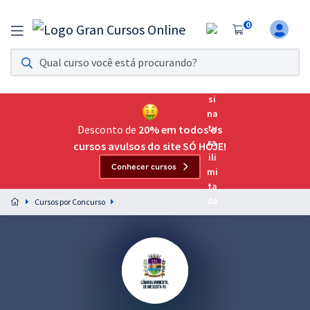
0
Assinatura Ilimitada 11
Acesso a todos os cursos. Teste grátis por 7 dias!
Assinatura OAB Até Passar
Acesso ilimitado a toda preparação para o Exame da
Desconto de
20% em todos os
Ordem, até você passar!
cursos avulsos do site SÓ HOJE!
Conhecer cursos
Residências Multiprofissionais
Preparação completa e intensiva para as principais
Cursos por Concurso
residências em saúde do Brasil
Concursos
Assinatura Ilimitada
Cursos 20% OFF