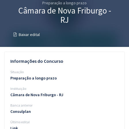
Preparação a longo prazo
Pós
Câmara de Nova Friburgo -
Graduação
RJ
OAB
Baixar edital
Mentorias
Questões grátis
Informações do Concurso
Conteúdo gratuito
Situação
Preparação a longo prazo
Blog
Instituição
Aprovados
Câmara de Nova Friburgo - RJ
Banca anterior
Atendimento
Consulplan
Último edital
Link