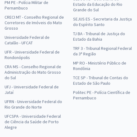
PM PE - Polícia Militar de
Estado da Educação do Rio
Pernambuco
Grande do Sul
CRECI MT - Conselho Regional de
SEJUS ES - Secretaria da Justiça
Corretores de Imóveis do Mato
do Espírito Santo
Grosso
TJ BA - Tribunal de Justiça do
Universidade Federal de
Estado da Bahia
Catalão - UFCAT
TRF 3 - Tribunal Regional Federal
UFR - Universidade Federal de
da 3ª Região
Rondonópolis
MP RO - Ministério Público de
CRA MS - Conselho Regional de
Rondônia
Administração do Mato Grosso
do Sul
TCE SP - Tribunal de Contas do
Estado de São Paulo
UFJ - Universidade Federal de
Jataí
Politec PE - Polícia Científica de
Pernambuco
UFRN - Universidade Federal do
Rio Grande do Norte
UFCSPA - Universidade Federal
de Ciência da Saúde de Porto
Alegre