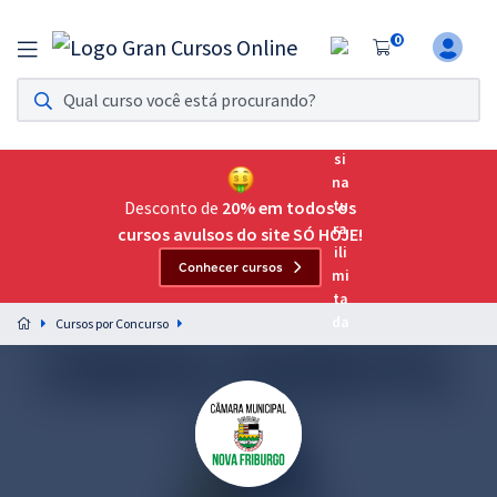
0
Assinatura Ilimitada 11
Acesso a todos os cursos. Teste grátis por 7 dias!
Assinatura OAB Até Passar
Acesso ilimitado a toda preparação para o Exame da
Desconto de
20% em todos os
Ordem, até você passar!
cursos avulsos do site SÓ HOJE!
Conhecer cursos
Residências Multiprofissionais
Preparação completa e intensiva para as principais
Cursos por Concurso
residências em saúde do Brasil
Concursos
Assinatura Ilimitada
Cursos 20% OFF