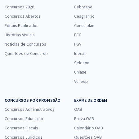
Concursos 2026
Cebraspe
Concursos Abertos
Cesgranrio
Editais Publicados
Consulplan
Histórias Visuais
FCC
Notícias de Concursos
FGV
Questões de Concurso
Idecan
Selecon
Uniase
Vunesp
CONCURSOS POR PROFISSÃO
EXAME DE ORDEM
Concursos Administrativos
OAB
Concursos Educação
Prova OAB
Concursos Fiscais
Calendário OAB
Concursos Jurídicos
Questões OAB