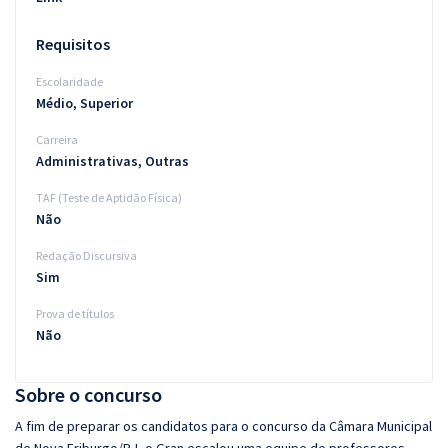
Requisitos
Escolaridade
Médio, Superior
Carreira
Administrativas, Outras
TAF (Teste de Aptidão Física)
Não
Redação Discursiva
Sim
Prova de títulos
Não
Sobre o concurso
A fim de preparar os candidatos para o concurso da Câmara Municipal