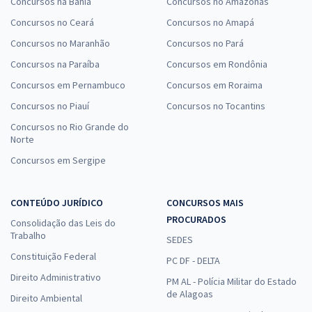
Concursos na Bahia
Concursos no Amazonas
Concursos no Ceará
Concursos no Amapá
Concursos no Maranhão
Concursos no Pará
Concursos na Paraíba
Concursos em Rondônia
Concursos em Pernambuco
Concursos em Roraima
Concursos no Piauí
Concursos no Tocantins
Concursos no Rio Grande do
Norte
Concursos em Sergipe
CONTEÚDO JURÍDICO
CONCURSOS MAIS
PROCURADOS
Consolidação das Leis do
Trabalho
SEDES
Constituição Federal
PC DF - DELTA
Direito Administrativo
PM AL - Polícia Militar do Estado
de Alagoas
Direito Ambiental