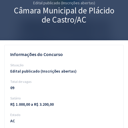
Edital publicado (Inscrições abertas)
Pós
Câmara Municipal de Plácido
Graduação
de Castro/AC
OAB
Mentorias
Informações do Concurso
Questões grátis
Situação
Conteúdo gratuito
Edital publicado (Inscrições abertas)
Total de vagas
Blog
09
Aprovados
Salário
R$ 1.000,00 a R$ 3.200,00
Atendimento
Estado
AC