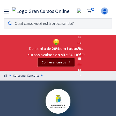
0
Assinatura Ilimitada 11
Acesso a todos os cursos. Teste grátis por 7 dias!
Assinatura OAB Até Passar
Acesso ilimitado a toda preparação para o Exame da
Desconto de
20% em todos os
Ordem, até você passar!
cursos avulsos do site SÓ HOJE!
Conhecer cursos
Residências Multiprofissionais
Preparação completa e intensiva para as principais
Cursos por Concurso
residências em saúde do Brasil
Concursos
Assinatura Ilimitada
Cursos 20% OFF