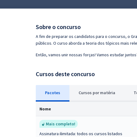
Pós
Graduação
Sobre o concurso
OAB
A fim de preparar os candidatos para o concurso, o G
públicos. O curso aborda a teoria dos tópicos mais rele
Mentorias
Então, vamos unir nossas forças! Vamos estudar juntos
Questões grátis
Cursos deste concurso
Conteúdo gratuito
Blog
Pacotes
Cursos
p
or matéria
T
Aprovados
Nome
Atendimento
Mais completo!
Assinatura ilimitada: todos os cursos listados