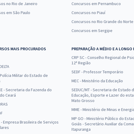
os no Rio de Janeiro
Concursos em Pernambuco
sos em São Paulo
Concursos no Piauí
Concursos no Rio Grande do Norte
Concursos em Sergipe
RSOS MAIS PROCURADOS
PREPARAÇÃO A MÉDIO E A LONGO
CRP SC - Conselho Regional de Psic
12ª Região
 DELTA
SEDF - Professor Temporário
Polícia Militar do Estado de
s
MEC - Ministério da Educação
E - Secretaria da Fazenda do
SEDUC/MT - Secretaria de Estado 
 do Ceará
Educação, Esporte e Lazer do est
Mato Grosso
BRAS
MME - Ministério de Minas e Energi
DF
MP GO - Ministério Público do Esta
- Empresa Brasileira de Serviços
Goiás - Secretário Auxiliar da Com
lares
Itapuranga