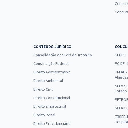
Concurs
Concur
CONTEÚDO JURÍDICO
CONCU
Consolidação das Leis do Trabalho
SEDES
Constituição Federal
PC DF -
Direito Administrativo
PM AL - 
Alagoa
Direito Ambiental
SEFAZ C
Direito Civil
Estado
Direito Constitucional
PETRO
Direito Empresarial
SEFAZ 
Direito Penal
EBSERH 
Hospita
Direito Previdenciário