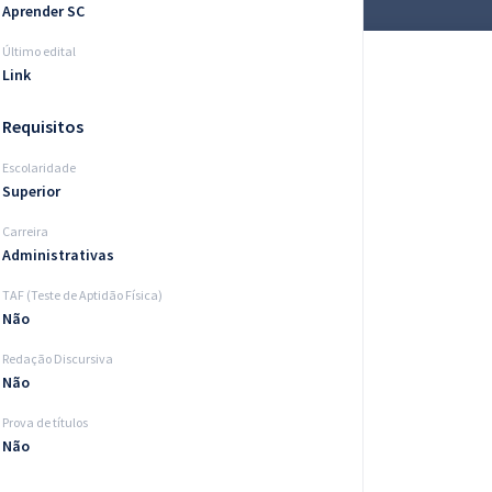
Aprender SC
Último edital
Link
Requisitos
Escolaridade
Superior
Carreira
Administrativas
TAF (Teste de Aptidão Física)
Não
Redação Discursiva
Não
Prova de títulos
Não