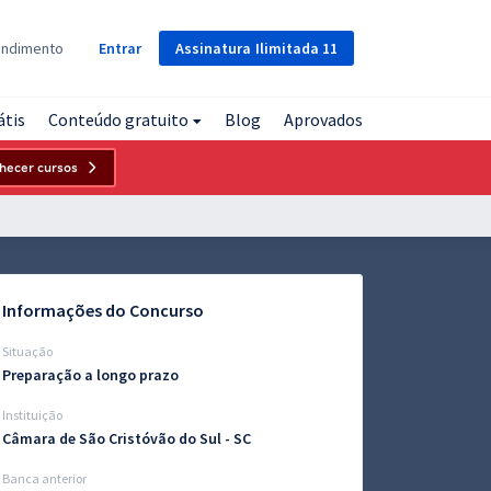
Assinatura
Ilimitada
11
endimento
Entrar
átis
Conteúdo gratuito
Blog
Aprovados
hecer cursos
Informações do Concurso
Situação
Preparação a longo prazo
Instituição
Câmara de São Cristóvão do Sul - SC
Banca anterior