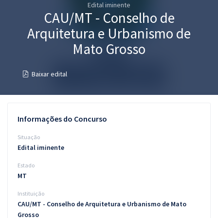
Edital iminente
Pós
CAU/MT - Conselho de
Graduação
Arquitetura e Urbanismo de
Mato Grosso
OAB
Baixar edital
Mentorias
Questões grátis
Informações do Concurso
Conteúdo gratuito
Situação
Blog
Edital iminente
Aprovados
Estado
MT
Atendimento
Instituição
CAU/MT - Conselho de Arquitetura e Urbanismo de Mato
Grosso