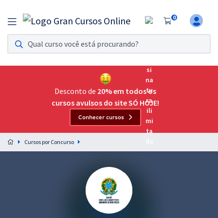
0
Assinatura Ilimitada 11
Acesso a todos os cursos. Teste grátis por 7 dias!
Assinatura OAB Até Passar
Acesso ilimitado a toda preparação para o Exame da
Desconto de
20% em todos os
Ordem, até você passar!
cursos avulsos do site SÓ HOJE!
Conhecer cursos
Residências Multiprofissionais
Preparação completa e intensiva para as principais
Cursos por Concurso
residências em saúde do Brasil
Concursos
Assinatura Ilimitada
Cursos 20% OFF