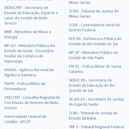
Minas Gerais
SEDUC/MT - Secretaria de
TJ MG - Tribunal de Justiça de
Estado de Educação, Esporte e
Minas Gerais
Lazer do estado de Mato
Grosso
CGDF - Controladoria Geral do
Distrito Federal
MME - Ministério de Minas e
Energia
DPE RS - Defensoria Pública do
Estado do Rio Grande do Sul
MP GO - Ministério Público do
Estado de Goiás - Secretário
MP SP - Ministério Público do
Auxiliar da Comarca de
Estado de São Paulo
Itapuranga
PM SC - Polícia Militar de Santa
ANVISA - Agência Nacional de
Catarina
Vigilância Sanitária
SEDUC RS - Secretaria de
PM PE - Polícia Militar de
Estado da Educação do Rio
Pernambuco
Grande do Sul
CRECI MT - Conselho Regional de
SEJUS ES - Secretaria da Justiça
Corretores de Imóveis do Mato
do Espírito Santo
Grosso
TJ BA - Tribunal de Justiça do
Universidade Federal de
Estado da Bahia
Catalão - UFCAT
TRF 3 - Tribunal Regional Federal