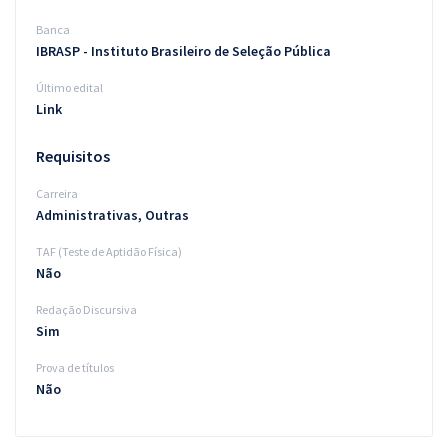
Banca
IBRASP - Instituto Brasileiro de Seleção Pública
Último edital
Link
Requisitos
Carreira
Administrativas, Outras
TAF (Teste de Aptidão Física)
Não
Redação Discursiva
Sim
Prova de títulos
Não