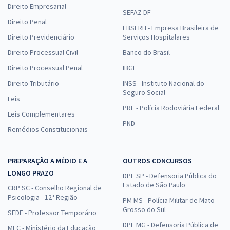
Direito Empresarial
SEFAZ DF
Direito Penal
EBSERH - Empresa Brasileira de
Direito Previdenciário
Serviços Hospitalares
Direito Processual Civil
Banco do Brasil
Direito Processual Penal
IBGE
Direito Tributário
INSS - Instituto Nacional do
Seguro Social
Leis
PRF - Polícia Rodoviária Federal
Leis Complementares
PND
Remédios Constitucionais
PREPARAÇÃO A MÉDIO E A
OUTROS CONCURSOS
LONGO PRAZO
DPE SP - Defensoria Pública do
Estado de São Paulo
CRP SC - Conselho Regional de
Psicologia - 12ª Região
PM MS - Polícia Militar de Mato
Grosso do Sul
SEDF - Professor Temporário
DPE MG - Defensoria Pública de
MEC - Ministério da Educação