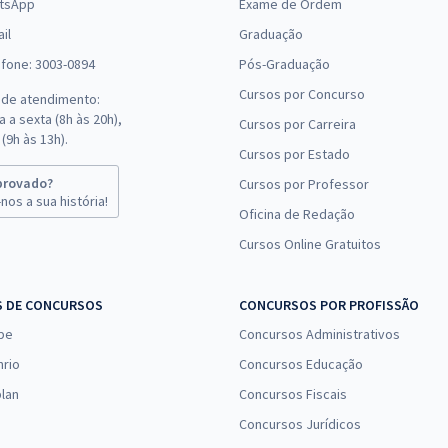
tsApp
Exame de Ordem
il
Graduação
efone: 3003-0894
Pós-Graduação
Cursos por Concurso
 de atendimento:
 a sexta (8h às 20h),
Cursos por Carreira
(9h às 13h).
Cursos por Estado
provado?
Cursos por Professor
nos a sua história!
Oficina de Redação
Cursos Online Gratuitos
S DE CONCURSOS
CONCURSOS POR PROFISSÃO
pe
Concursos Administrativos
nrio
Concursos Educação
lan
Concursos Fiscais
Concursos Jurídicos