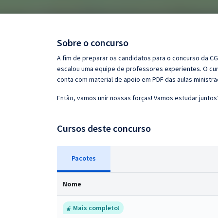
Pós
Graduação
Sobre o concurso
OAB
A fim de preparar os candidatos para o concurso da CG
escalou uma equipe de professores experientes. O curs
Mentorias
conta com material de apoio em PDF das aulas ministr
Então, vamos unir nossas forças! Vamos estudar juntos
Questões grátis
Conteúdo gratuito
Cursos deste concurso
Blog
Pacotes
Aprovados
Nome
Atendimento
Mais completo!