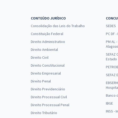
CONTEÚDO JURÍDICO
CONCU
Consolidação das Leis do Trabalho
SEDES
Constituição Federal
PC DF -
Direito Administrativo
PM AL - 
Alagoa
Direito Ambiental
SEFAZ C
Direito Civil
Estado
Direito Constitucional
PETRO
Direito Empresarial
SEFAZ 
Direito Penal
EBSERH 
Hospita
Direito Previdenciário
Banco d
Direito Processual Civil
IBGE
Direito Processual Penal
INSS - 
Direito Tributário