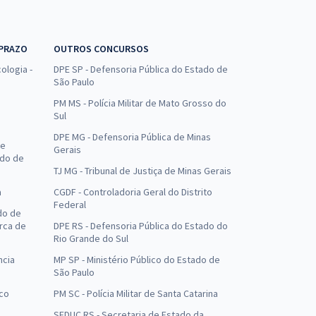
 PRAZO
OUTROS CONCURSOS
ologia -
DPE SP - Defensoria Pública do Estado de
São Paulo
PM MS - Polícia Militar de Mato Grosso do
Sul
DPE MG - Defensoria Pública de Minas
de
Gerais
ado de
TJ MG - Tribunal de Justiça de Minas Gerais
a
CGDF - Controladoria Geral do Distrito
Federal
do de
arca de
DPE RS - Defensoria Pública do Estado do
Rio Grande do Sul
ncia
MP SP - Ministério Público do Estado de
São Paulo
uco
PM SC - Polícia Militar de Santa Catarina
SEDUC RS - Secretaria de Estado da