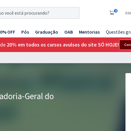
0
At
20% OFF
Pós
Graduação
OAB
Mentorias
Questões gr
 de
20% em todos os cursos avulsos do site SÓ HOJE!
Con
adoria-Geral do