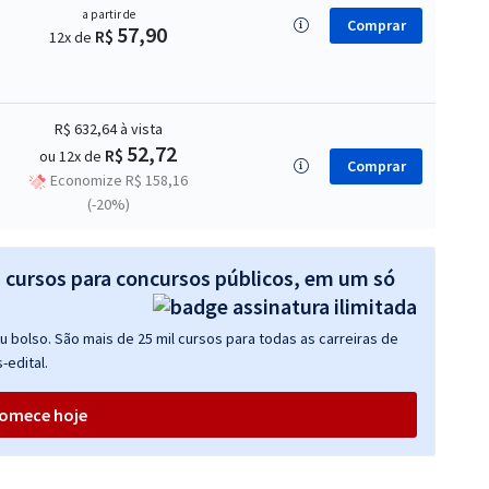
a partir de
Comprar
57,90
R$
12x de
R$ 632,64
à vista
52,72
R$
ou 12x de
Comprar
Economize R$ 158,16
(-20%)
s cursos para concursos públicos, em um só
 bolso. São mais de 25 mil cursos para todas as carreiras de
-edital.
omece hoje