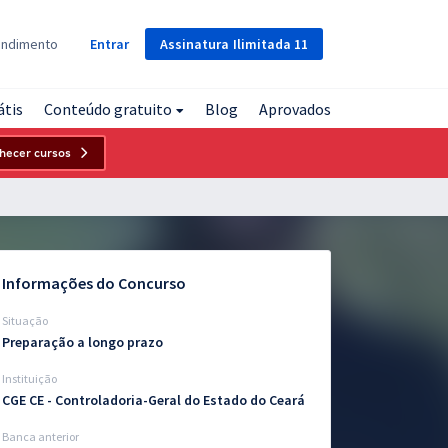
Assinatura
Ilimitada
11
endimento
Entrar
átis
Conteúdo gratuito
Blog
Aprovados
hecer cursos
Informações do Concurso
Situação
Preparação a longo prazo
Instituição
CGE CE - Controladoria-Geral do Estado do Ceará
Banca anterior