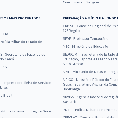
Concursos em Sergipe
RSOS MAIS PROCURADOS
PREPARAÇÃO A MÉDIO E A LONGO
CRP SC - Conselho Regional de Psic
12ª Região
 DELTA
SEDF - Professor Temporário
Polícia Militar do Estado de
s
MEC - Ministério da Educação
E - Secretaria da Fazenda do
SEDUC/MT - Secretaria de Estado 
 do Ceará
Educação, Esporte e Lazer do est
Mato Grosso
BRAS
MME - Ministério de Minas e Energi
DF
MP GO - Ministério Público do Esta
- Empresa Brasileira de Serviços
Goiás - Secretário Auxiliar da Com
lares
Itapuranga
o Brasil
ANVISA - Agência Nacional de Vigilâ
Sanitária
PM PE - Polícia Militar de Pernamb
Instituto Nacional do Seguro Social
CRECI MT - Conselho Regional de