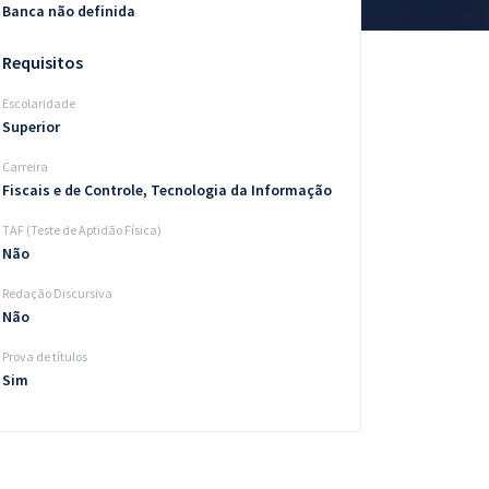
Banca não definida
Requisitos
Escolaridade
Superior
Carreira
Fiscais e de Controle, Tecnologia da Informação
TAF (Teste de Aptidão Física)
Não
Redação Discursiva
Não
Prova de títulos
Sim