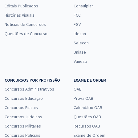
Editais Publicados
Consulplan
Histórias Visuais
FCC
Notícias de Concursos
FGV
Questões de Concurso
Idecan
Selecon
Uniase
Vunesp
CONCURSOS POR PROFISSÃO
EXAME DE ORDEM
Concursos Administrativos
OAB
Concursos Educação
Prova OAB
Concursos Fiscais
Calendário OAB
Concursos Jurídicos
Questões OAB
Concursos Militares
Recursos OAB
Concursos Policiais
Exame de Ordem