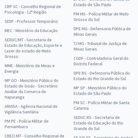
Estado de São Paulo
CRP SC - Conselho Regional de
Psicologia - 12ª Região
PM MS - Polícia Militar de Mato
Grosso do Sul
SEDF - Professor Temporário
DPE MG - Defensoria Pública de
MEC - Ministério da Educação
Minas Gerais
SEDUC/MT - Secretaria de
TJ MG - Tribunal de Justiça de
Estado de Educação, Esporte e
Minas Gerais
Lazer do estado de Mato
Grosso
CGDF - Controladoria Geral do
Distrito Federal
MME - Ministério de Minas e
Energia
DPE RS - Defensoria Pública do
Estado do Rio Grande do Sul
MP GO - Ministério Público do
Estado de Goiás - Secretário
MP SP - Ministério Público do
Auxiliar da Comarca de
Estado de São Paulo
Itapuranga
PM SC - Polícia Militar de Santa
ANVISA - Agência Nacional de
Catarina
Vigilância Sanitária
SEDUC RS - Secretaria de
PM PE - Polícia Militar de
Estado da Educação do Rio
Pernambuco
Grande do Sul
CRECI MT - Conselho Regional de
SEJUS ES - Secretaria da Justiça