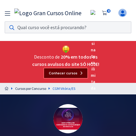
0
Assinatura Ilimitada 11
Acesso a todos os cursos. Teste grátis por 7 dias!
Assinatura OAB Até Passar
Acesso ilimitado a toda preparação para o Exame da
Desconto de
20% em todos os
Ordem, até você passar!
cursos avulsos do site SÓ HOJE!
Conhecer cursos
Residências Multiprofissionais
Preparação completa e intensiva para as principais
Cursos por Concurso
CGM Vitória/ES
residências em saúde do Brasil
Concursos
Assinatura Ilimitada
Cursos 20% OFF