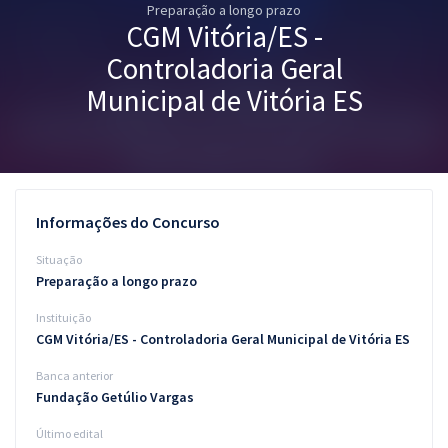
Preparação a longo prazo
Pós
CGM Vitória/ES -
Graduação
Controladoria Geral
Municipal de Vitória ES
OAB
Mentorias
Questões grátis
Informações do Concurso
Conteúdo gratuito
Situação
Preparação a longo prazo
Blog
Instituição
Aprovados
CGM Vitória/ES - Controladoria Geral Municipal de Vitória ES
Banca anterior
Atendimento
Fundação Getúlio Vargas
Último edital