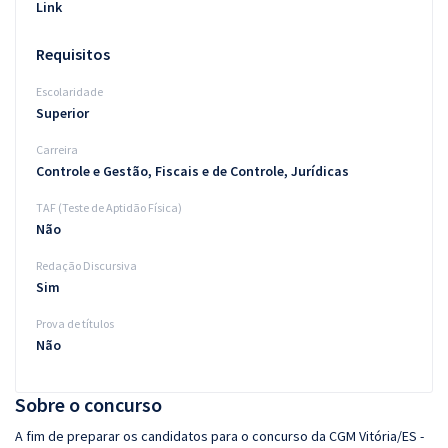
Link
Requisitos
Escolaridade
Superior
Carreira
Controle e Gestão, Fiscais e de Controle, Jurídicas
TAF (Teste de Aptidão Física)
Não
Redação Discursiva
Sim
Prova de títulos
Não
Sobre o concurso
A fim de preparar os candidatos para o concurso da CGM Vitória/ES -