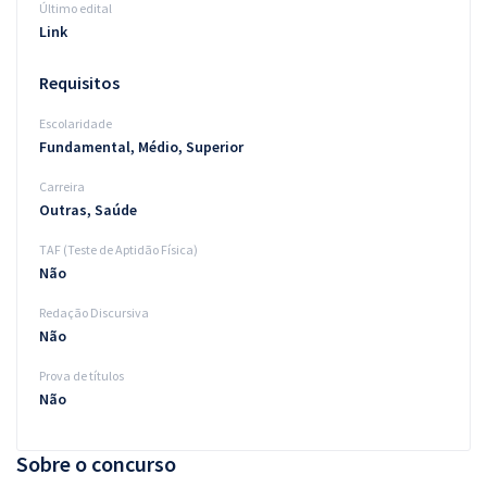
Último edital
Link
Requisitos
Escolaridade
Fundamental, Médio, Superior
Carreira
Outras, Saúde
TAF (Teste de Aptidão Física)
Não
Redação Discursiva
Não
Prova de títulos
Não
Sobre o concurso