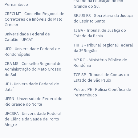
Estado da Educação do Rio
Pernambuco
Grande do Sul
CRECI MT - Conselho Regional de
SEJUS ES - Secretaria da Justiça
Corretores de Imóveis do Mato
do Espírito Santo
Grosso
TJ BA - Tribunal de Justiça do
Universidade Federal de
Estado da Bahia
Catalão - UFCAT
TRF 3 - Tribunal Regional Federal
UFR - Universidade Federal de
da 3ª Região
Rondonópolis
MP RO - Ministério Público de
CRA MS - Conselho Regional de
Rondônia
Administração do Mato Grosso
do Sul
TCE SP - Tribunal de Contas do
Estado de São Paulo
UFJ - Universidade Federal de
Jataí
Politec PE - Polícia Científica de
Pernambuco
UFRN - Universidade Federal do
Rio Grande do Norte
UFCSPA - Universidade Federal
de Ciência da Saúde de Porto
Alegre