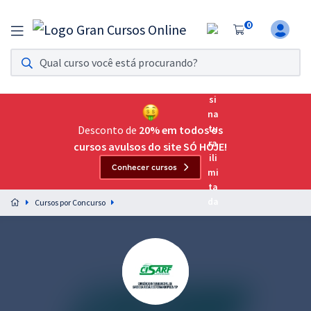
0
Assinatura Ilimitada 11
Acesso a todos os cursos. Teste grátis por 7 dias!
Assinatura OAB Até Passar
Acesso ilimitado a toda preparação para o Exame da
Desconto de
20% em todos os
Ordem, até você passar!
cursos avulsos do site SÓ HOJE!
Conhecer cursos
Residências Multiprofissionais
Preparação completa e intensiva para as principais
Cursos por Concurso
residências em saúde do Brasil
Concursos
Assinatura Ilimitada
Cursos 20% OFF