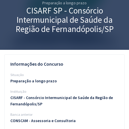
Preparação a longo prazo
Pós
CISARF SP - Consórcio
Graduação
Intermunicipal de Saúde da
Região de Fernandópolis/SP
OAB
Mentorias
Questões grátis
Informações do Concurso
Conteúdo gratuito
Situação
Preparação a longo prazo
Blog
Instituição
Aprovados
CISARF - Consórcio Intermunicipal de Saúde da Região de
Fernandópolis/SP
Atendimento
Banca anterior
CONSCAM - Assessoria e Consultoria