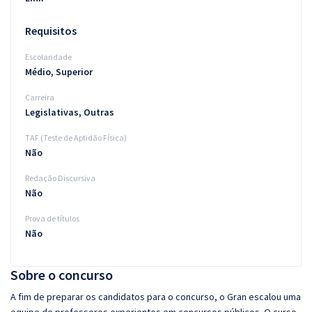
Requisitos
Escolaridade
Médio, Superior
Carreira
Legislativas, Outras
TAF (Teste de Aptidão Física)
Não
Redação Discursiva
Não
Prova de títulos
Não
Sobre o concurso
A fim de preparar os candidatos para o concurso, o Gran escalou uma