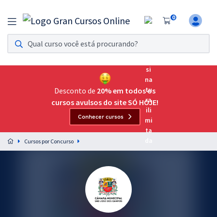
0
Assinatura Ilimitada 11
Acesso a todos os cursos. Teste grátis por 7 dias!
Assinatura OAB Até Passar
Acesso ilimitado a toda preparação para o Exame da
Desconto de
20% em todos os
Ordem, até você passar!
cursos avulsos do site SÓ HOJE!
Conhecer cursos
Residências Multiprofissionais
Preparação completa e intensiva para as principais
Cursos por Concurso
residências em saúde do Brasil
Concursos
Assinatura Ilimitada
Cursos 20% OFF