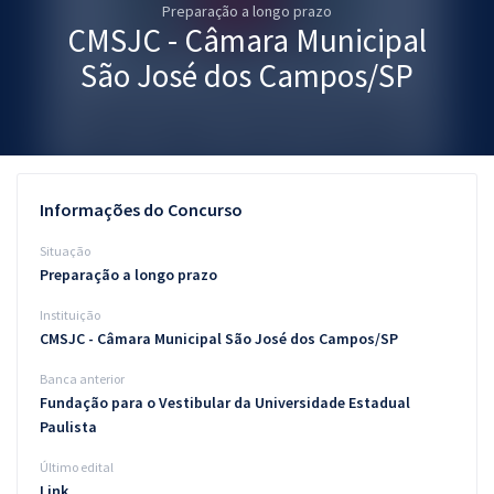
Preparação a longo prazo
Pós
CMSJC - Câmara Municipal
Graduação
São José dos Campos/SP
OAB
Mentorias
Informações do Concurso
Questões grátis
Situação
Conteúdo gratuito
Preparação a longo prazo
Instituição
Blog
CMSJC - Câmara Municipal São José dos Campos/SP
Aprovados
Banca anterior
Fundação para o Vestibular da Universidade Estadual
Atendimento
Paulista
Último edital
Link