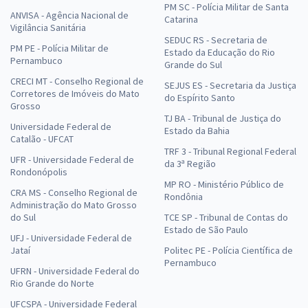
PM SC - Polícia Militar de Santa
ANVISA - Agência Nacional de
Catarina
Vigilância Sanitária
SEDUC RS - Secretaria de
PM PE - Polícia Militar de
Estado da Educação do Rio
Pernambuco
Grande do Sul
CRECI MT - Conselho Regional de
SEJUS ES - Secretaria da Justiça
Corretores de Imóveis do Mato
do Espírito Santo
Grosso
TJ BA - Tribunal de Justiça do
Universidade Federal de
Estado da Bahia
Catalão - UFCAT
TRF 3 - Tribunal Regional Federal
UFR - Universidade Federal de
da 3ª Região
Rondonópolis
MP RO - Ministério Público de
CRA MS - Conselho Regional de
Rondônia
Administração do Mato Grosso
do Sul
TCE SP - Tribunal de Contas do
Estado de São Paulo
UFJ - Universidade Federal de
Jataí
Politec PE - Polícia Científica de
Pernambuco
UFRN - Universidade Federal do
Rio Grande do Norte
UFCSPA - Universidade Federal