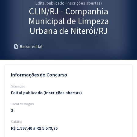
Edital publicado (Inscrições abertas)
Pós
CLIN/RJ - Companhia
Graduação
Municipal de Limpeza
Urbana de Niterói/RJ
OAB
Baixar edital
Mentorias
Questões grátis
Informações do Concurso
Conteúdo gratuito
Situação
Blog
Edital publicado (Inscrições abertas)
Aprovados
Total de vagas
3
Atendimento
Salário
R$ 1.997,40 a R$ 5.579,76