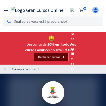
0
Assinatura Ilimitada 11
Acesso a todos os cursos. Teste grátis por 7 dias!
Assinatura OAB Até Passar
Acesso ilimitado a toda preparação para o Exame da
Desconto de
20% em todos os
Ordem, até você passar!
cursos avulsos do site SÓ HOJE!
Conhecer cursos
Residências Multiprofissionais
Preparação completa e intensiva para as principais
Cursos por Concurso
residências em saúde do Brasil
Concursos
Assinatura Ilimitada
Cursos 20% OFF