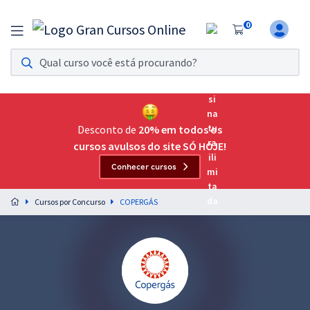
0
Assinatura Ilimitada 11
Acesso a todos os cursos. Teste grátis por 7 dias!
Assinatura OAB Até Passar
Acesso ilimitado a toda preparação para o Exame da
Desconto de
20% em todos os
Ordem, até você passar!
cursos avulsos do site SÓ HOJE!
Conhecer cursos
Residências Multiprofissionais
Preparação completa e intensiva para as principais
Cursos por Concurso
COPERGÁS
residências em saúde do Brasil
Concursos
Assinatura Ilimitada
Cursos 20% OFF