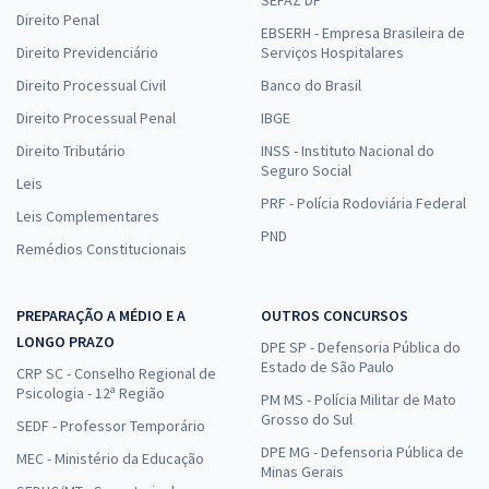
SEFAZ DF
Direito Penal
EBSERH - Empresa Brasileira de
Direito Previdenciário
Serviços Hospitalares
Direito Processual Civil
Banco do Brasil
Direito Processual Penal
IBGE
Direito Tributário
INSS - Instituto Nacional do
Seguro Social
Leis
PRF - Polícia Rodoviária Federal
Leis Complementares
PND
Remédios Constitucionais
PREPARAÇÃO A MÉDIO E A
OUTROS CONCURSOS
LONGO PRAZO
DPE SP - Defensoria Pública do
Estado de São Paulo
CRP SC - Conselho Regional de
Psicologia - 12ª Região
PM MS - Polícia Militar de Mato
Grosso do Sul
SEDF - Professor Temporário
DPE MG - Defensoria Pública de
MEC - Ministério da Educação
Minas Gerais