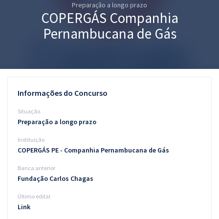
Preparação a longo prazo
Pós
COPERGÁS Companhia
Graduação
Pernambucana de Gás
OAB
Mentorias
Informações do Concurso
Questões grátis
Situação
Conteúdo gratuito
Preparação a longo prazo
Instituição
Blog
COPERGÁS PE - Companhia Pernambucana de Gás
Aprovados
Banca anterior
Fundação Carlos Chagas
Atendimento
Último edital
Link