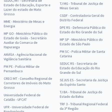
SEDUC/MT - Secretaria de
TJ MG - Tribunal de Justiça de
Estado de Educação, Esporte e
Minas Gerais
Lazer do estado de Mato
Grosso
CGDF - Controladoria Geral do
Distrito Federal
MME - Ministério de Minas e
Energia
DPE RS - Defensoria Pública do
Estado do Rio Grande do Sul
MP GO - Ministério Público do
Estado de Goiás - Secretário
MP SP - Ministério Público do
Auxiliar da Comarca de
Estado de São Paulo
Itapuranga
PM SC - Polícia Militar de Santa
ANVISA - Agência Nacional de
Catarina
Vigilância Sanitária
SEDUC RS - Secretaria de
PM PE - Polícia Militar de
Estado da Educação do Rio
Pernambuco
Grande do Sul
CRECI MT - Conselho Regional de
SEJUS ES - Secretaria da Justiça
Corretores de Imóveis do Mato
do Espírito Santo
Grosso
TJ BA - Tribunal de Justiça do
Universidade Federal de
Estado da Bahia
Catalão - UFCAT
TRF 3 - Tribunal Regional Federal
UFR - Universidade Federal de
da 3ª Região
Rondonópolis