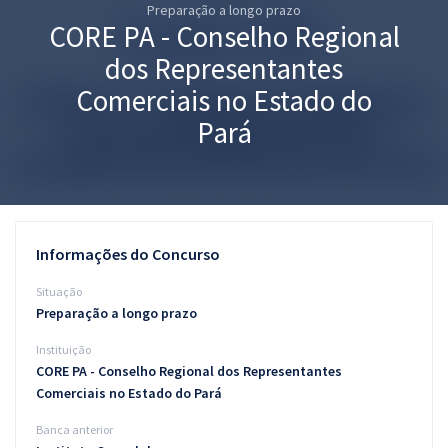
Preparação a longo prazo
Pós
CORE PA - Conselho Regional
Graduação
dos Representantes
Comerciais no Estado do
OAB
Pará
Mentorias
Questões grátis
Conteúdo gratuito
Informações do Concurso
Blog
Situação
Preparação a longo prazo
Aprovados
Instituição
CORE PA - Conselho Regional dos Representantes
Atendimento
Comerciais no Estado do Pará
Banca anterior