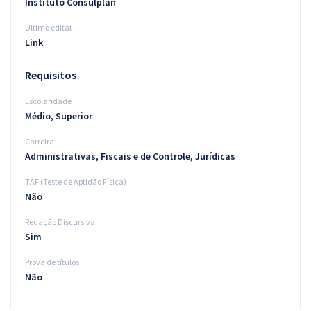
Instituto Consulplan
Último edital
Link
Requisitos
Escolaridade
Médio, Superior
Carreira
Administrativas, Fiscais e de Controle, Jurídicas
TAF (Teste de Aptidão Física)
Não
Redação Discursiva
Sim
Prova de títulos
Não