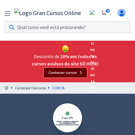
0
Assinatura Ilimitada 11
Acesso a todos os cursos. Teste grátis por 7 dias!
Assinatura OAB Até Passar
Acesso ilimitado a toda preparação para o Exame da
Desconto de
20% em todos os
Ordem, até você passar!
cursos avulsos do site SÓ HOJE!
Conhecer cursos
Residências Multiprofissionais
Preparação completa e intensiva para as principais
Cursos por Concurso
CORE PA
residências em saúde do Brasil
Concursos
Assinatura Ilimitada
Cursos 20% OFF