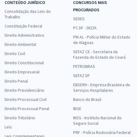
CONTEÚDO JURÍDICO
CONCURSOS MAIS
PROCURADOS
Consolidação das Leis do
Trabalho
SEDES
Constituição Federal
PC DF - DELTA
Direito Administrativo
PM AL - Polícia Militar do Estado
de Alagoas
Direito Ambiental
SEFAZ CE - Secretaria da
Direito Civil
Fazenda do Estado do Ceará
Direito Constitucional
PETROBRAS
Direito Empresarial
SEFAZ DF
Direito Penal
EBSERH - Empresa Brasileira de
Direito Previdenciário
Serviços Hospitalares
Direito Processual Civil
Banco do Brasil
Direito Processual Penal
IBGE
Direito Tributário
INSS - Instituto Nacional do
Seguro Social
Leis
PRF - Polícia Rodoviária Federal
Leis Complementares