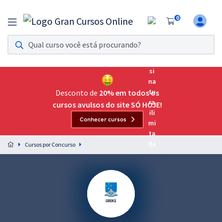
0
Assinatura Ilimitada 11
Acesso a todos os cursos. Teste grátis por 7 dias!
Assinatura OAB Até Passar
Acesso ilimitado a toda preparação para o Exame da
Desconto de
20% em todos os
Ordem, até você passar!
cursos avulsos do site SÓ HOJE!
Conhecer cursos
Residências Multiprofissionais
Preparação completa e intensiva para as principais
Cursos por Concurso
residências em saúde do Brasil
Concursos
Assinatura Ilimitada
Cursos 20% OFF