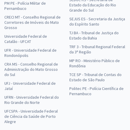
PM PE - Polícia Militar de
Estado da Educação do Rio
Pernambuco
Grande do Sul
CRECI MT - Conselho Regional de
SEJUS ES - Secretaria da Justiça
Corretores de Imóveis do Mato
do Espírito Santo
Grosso
TJ BA - Tribunal de Justiça do
Universidade Federal de
Estado da Bahia
Catalão - UFCAT
TRF 3 - Tribunal Regional Federal
UFR - Universidade Federal de
da 3ª Região
Rondonópolis
MP RO - Ministério Público de
CRA MS - Conselho Regional de
Rondônia
Administração do Mato Grosso
do Sul
TCE SP - Tribunal de Contas do
Estado de São Paulo
UFJ - Universidade Federal de
Jataí
Politec PE - Polícia Científica de
Pernambuco
UFRN - Universidade Federal do
Rio Grande do Norte
UFCSPA - Universidade Federal
de Ciência da Saúde de Porto
Alegre