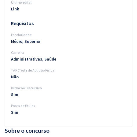
Último edital
Link
Requisitos
Escolaridade
Médio, Superior
Carreira
Administrativas, Saúde
TAF (Teste de Aptidão Física)
Não
Redação Discursiva
Sim
Prova de títulos
Sim
Sobre o concurso