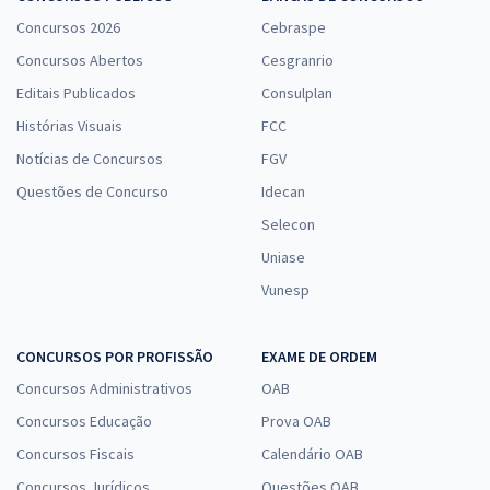
Concursos 2026
Cebraspe
Concursos Abertos
Cesgranrio
Editais Publicados
Consulplan
Histórias Visuais
FCC
Notícias de Concursos
FGV
Questões de Concurso
Idecan
Selecon
Uniase
Vunesp
CONCURSOS POR PROFISSÃO
EXAME DE ORDEM
Concursos Administrativos
OAB
Concursos Educação
Prova OAB
Concursos Fiscais
Calendário OAB
Concursos Jurídicos
Questões OAB