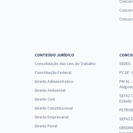
Concur
Concurs
Concur
CONTEÚDO JURÍDICO
CONCU
Consolidação das Leis do Trabalho
SEDES
Constituição Federal
PC DF -
Direito Administrativo
PM AL - 
Alagoa
Direito Ambiental
SEFAZ C
Direito Civil
Estado
Direito Constitucional
PETRO
Direito Empresarial
SEFAZ 
Direito Penal
EBSERH 