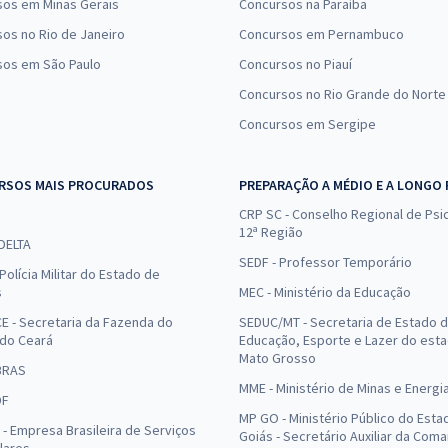
sos em Minas Gerais
Concursos na Paraíba
os no Rio de Janeiro
Concursos em Pernambuco
sos em São Paulo
Concursos no Piauí
Concursos no Rio Grande do Norte
Concursos em Sergipe
RSOS MAIS PROCURADOS
PREPARAÇÃO A MÉDIO E A LONGO
CRP SC - Conselho Regional de Psic
12ª Região
 DELTA
SEDF - Professor Temporário
Polícia Militar do Estado de
s
MEC - Ministério da Educação
E - Secretaria da Fazenda do
SEDUC/MT - Secretaria de Estado 
 do Ceará
Educação, Esporte e Lazer do est
Mato Grosso
BRAS
MME - Ministério de Minas e Energi
DF
MP GO - Ministério Público do Esta
- Empresa Brasileira de Serviços
Goiás - Secretário Auxiliar da Com