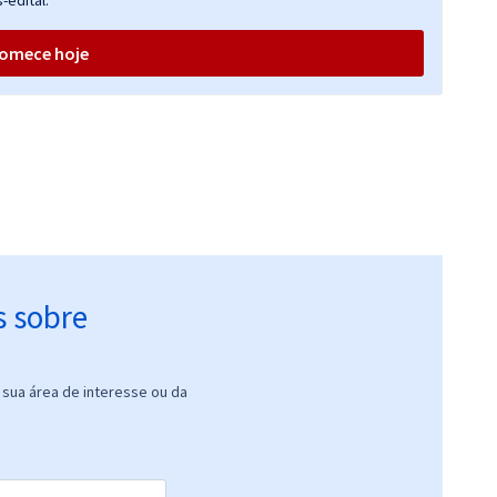
-edital.
omece hoje
s sobre
sua área de interesse ou da