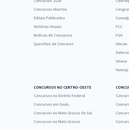
Concursos 2026
Cebras
Concursos Abertos
Cesgra
Editais Publicados
Consulp
Histórias Visuais
FCC
Notícias de Concursos
FGV
Questões de Concurso
Idecan
Seleco
Uniase
Vunesp
CONCURSOS NO CENTRO-OESTE
CONCUR
Concursos no Distrito Federal
Concur
Concursos em Goiás
Concurs
Concursos no Mato Grosso do Sul
Concurs
Concursos no Mato Grosso
Concurs