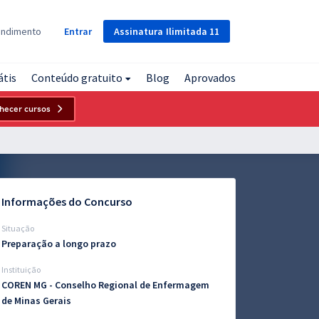
Assinatura
Ilimitada
11
endimento
Entrar
átis
Conteúdo gratuito
Blog
Aprovados
hecer cursos
Informações do Concurso
Situação
Preparação a longo prazo
Instituição
COREN MG - Conselho Regional de Enfermagem
de Minas Gerais