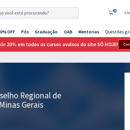
0
At
20% OFF
Pós
Graduação
OAB
Mentorias
Questões gr
 de
20% em todos os cursos avulsos do site SÓ HOJE!
Con
elho Regional de
Minas Gerais