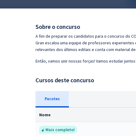
Pós
Graduação
Sobre o concurso
OAB
A fim de preparar os candidatos para o concurso do C
Gran escalou uma equipe de professores experientes e
Mentorias
relevantes dos últimos editais e conta com material d
Então, vamos unir nossas forças! Vamos estudar juntos
Questões grátis
Conteúdo gratuito
Cursos deste concurso
Blog
Pacotes
Aprovados
Nome
Atendimento
Mais completo!