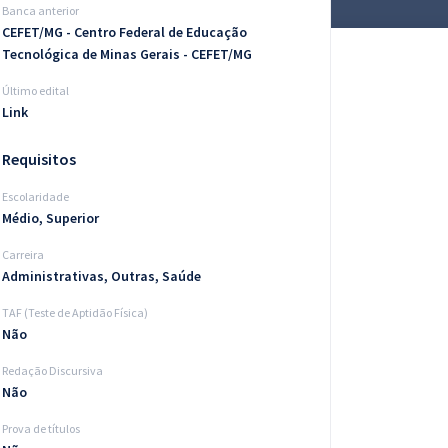
Banca anterior
CEFET/MG - Centro Federal de Educação
Tecnológica de Minas Gerais - CEFET/MG
Último edital
Link
Requisitos
Escolaridade
Médio, Superior
Carreira
Administrativas, Outras, Saúde
TAF (Teste de Aptidão Física)
Não
Redação Discursiva
Não
Prova de títulos