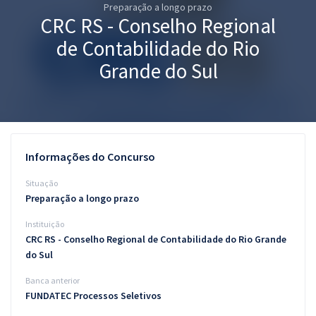
Preparação a longo prazo
Pós
CRC RS - Conselho Regional
Graduação
de Contabilidade do Rio
Grande do Sul
OAB
Mentorias
Questões grátis
Informações do Concurso
Conteúdo gratuito
Situação
Preparação a longo prazo
Blog
Instituição
Aprovados
CRC RS - Conselho Regional de Contabilidade do Rio Grande
do Sul
Atendimento
Banca anterior
FUNDATEC Processos Seletivos