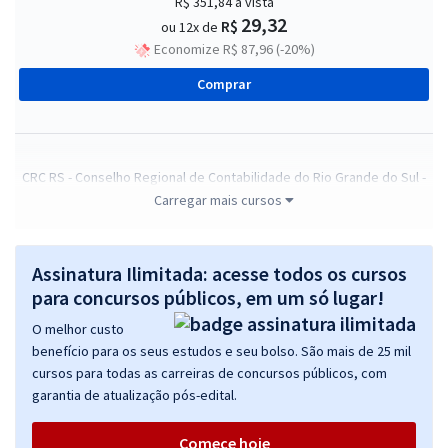
R$ 351,84
à vista
29,32
R$
ou 12x de
Economize R$ 87,96 (-20%)
Comprar
CRC RS - Conselho Regional de Contabilidade do Rio Grande do Sul -
Fiscal Contador
Carregar mais cursos
R$ 351,84
à vista
29,32
R$
ou 12x de
Assinatura Ilimitada: acesse todos os cursos
Economize R$ 87,96 (-20%)
para concursos públicos, em um só lugar!
Comprar
O melhor custo
benefício para os seus estudos e seu bolso. São mais de 25 mil
cursos para todas as carreiras de concursos públicos, com
garantia de atualização pós-edital.
CRC RS - Conselho Regional de Contabilidade do Rio Grande do Sul -
Conhecimentos Especificos para o Cargo de Contador
Comece hoje