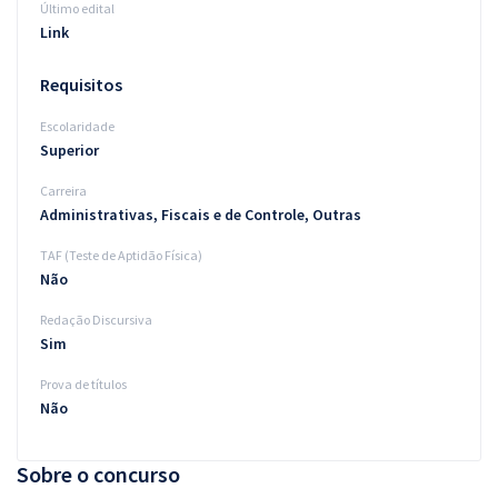
Último edital
Link
Requisitos
Escolaridade
Superior
Carreira
Administrativas, Fiscais e de Controle, Outras
TAF (Teste de Aptidão Física)
Não
Redação Discursiva
Sim
Prova de títulos
Não
Sobre o concurso