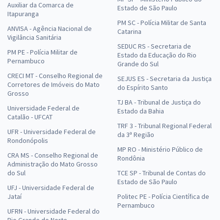
Auxiliar da Comarca de
Estado de São Paulo
Itapuranga
PM SC - Polícia Militar de Santa
ANVISA - Agência Nacional de
Catarina
Vigilância Sanitária
SEDUC RS - Secretaria de
PM PE - Polícia Militar de
Estado da Educação do Rio
Pernambuco
Grande do Sul
CRECI MT - Conselho Regional de
SEJUS ES - Secretaria da Justiça
Corretores de Imóveis do Mato
do Espírito Santo
Grosso
TJ BA - Tribunal de Justiça do
Universidade Federal de
Estado da Bahia
Catalão - UFCAT
TRF 3 - Tribunal Regional Federal
UFR - Universidade Federal de
da 3ª Região
Rondonópolis
MP RO - Ministério Público de
CRA MS - Conselho Regional de
Rondônia
Administração do Mato Grosso
do Sul
TCE SP - Tribunal de Contas do
Estado de São Paulo
UFJ - Universidade Federal de
Jataí
Politec PE - Polícia Científica de
Pernambuco
UFRN - Universidade Federal do