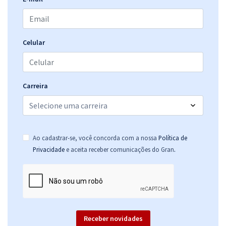
R$ 287,84
à vista
23,99
R$
ou 12x de
Economize R$ 71,96 (-20%)
Celular
Comprar
Carreira
Ao cadastrar-se, você concorda com a nossa
Política de
.
Privacidade
e aceita receber comunicações do Gran
Receber novidades