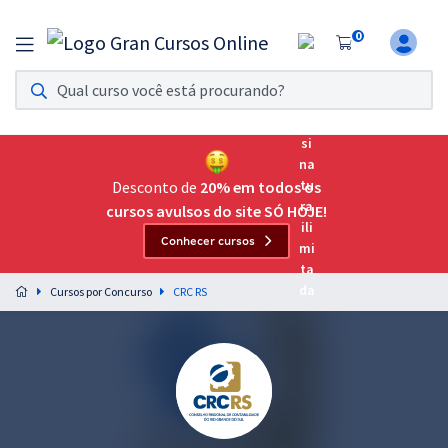
0
Assinatura Ilimitada 11
Acesso a todos os cursos. Teste grátis por 7 dias!
Assinatura OAB Até Passar
Acesso ilimitado a toda preparação para o Exame da
Desconto de
20% em todos os
Ordem, até você passar!
cursos avulsos do site SÓ HOJE!
Conhecer cursos
Residências Multiprofissionais
Preparação completa e intensiva para as principais
Cursos por Concurso
CRC RS
residências em saúde do Brasil
Concursos
Assinatura Ilimitada
Cursos 20% OFF