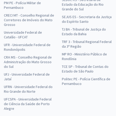
PM PE - Polícia Militar de
Estado da Educação do Rio
Pernambuco
Grande do Sul
CRECI MT - Conselho Regional de
SEJUS ES - Secretaria da Justiça
Corretores de Imóveis do Mato
do Espírito Santo
Grosso
TJ BA - Tribunal de Justiça do
Universidade Federal de
Estado da Bahia
Catalão - UFCAT
TRF 3 - Tribunal Regional Federal
UFR - Universidade Federal de
da 3ª Região
Rondonópolis
MP RO - Ministério Público de
CRA MS - Conselho Regional de
Rondônia
Administração do Mato Grosso
do Sul
TCE SP - Tribunal de Contas do
Estado de São Paulo
UFJ - Universidade Federal de
Jataí
Politec PE - Polícia Científica de
Pernambuco
UFRN - Universidade Federal do
Rio Grande do Norte
UFCSPA - Universidade Federal
de Ciência da Saúde de Porto
Alegre