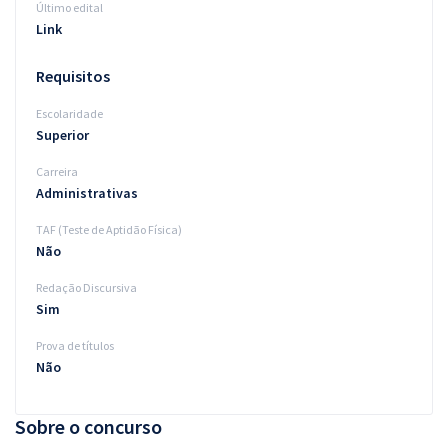
Último edital
Link
Requisitos
Escolaridade
Superior
Carreira
Administrativas
TAF (Teste de Aptidão Física)
Não
Redação Discursiva
Sim
Prova de títulos
Não
Sobre o concurso