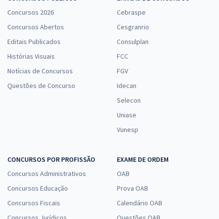
Concursos 2026
Cebraspe
Concursos Abertos
Cesgranrio
Editais Publicados
Consulplan
Histórias Visuais
FCC
Notícias de Concursos
FGV
Questões de Concurso
Idecan
Selecon
Uniase
Vunesp
CONCURSOS POR PROFISSÃO
EXAME DE ORDEM
Concursos Administrativos
OAB
Concursos Educação
Prova OAB
Concursos Fiscais
Calendário OAB
Concursos Jurídicos
Questões OAB