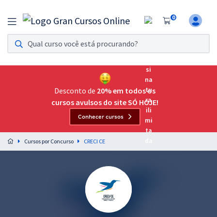
0
Assinatura Ilimitada 11
Acesso a todos os cursos. Teste grátis por 7 dias!
Assinatura OAB Até Passar
Acesso ilimitado a toda preparação para o Exame da
Desconto de
20% em todos os
Ordem, até você passar!
cursos avulsos do site SÓ HOJE!
Conhecer cursos
Residências Multiprofissionais
Preparação completa e intensiva para as principais
Cursos por Concurso
CRECI CE
residências em saúde do Brasil
Concursos
Assinatura Ilimitada
Cursos 20% OFF