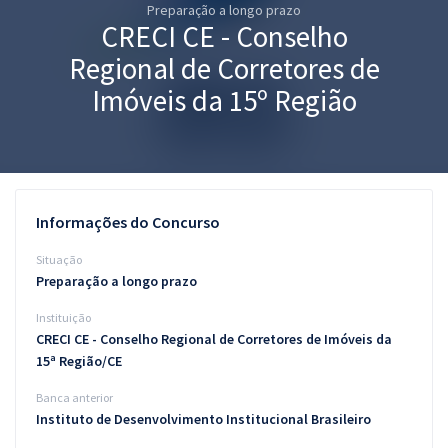
Preparação a longo prazo
Pós
CRECI CE - Conselho
Graduação
Regional de Corretores de
Imóveis da 15º Região
OAB
Mentorias
Questões grátis
Informações do Concurso
Conteúdo gratuito
Situação
Preparação a longo prazo
Blog
Instituição
Aprovados
CRECI CE - Conselho Regional de Corretores de Imóveis da
15ª Região/CE
Atendimento
Banca anterior
Instituto de Desenvolvimento Institucional Brasileiro