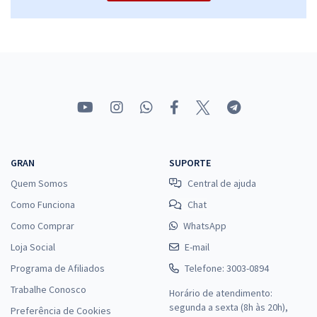
Economize R$ 63,96 (-20%)
Comprar
CRECI DF - Conselho Regional dos Corretores de Imóveis - 8ª Região
- Conhecimentos Específicos para o Cargo Cód. 202 - PST -
Assistente Especializado - Serviços Contábil - Financeiro (Pós-edital)
R$ 215,92
à vista
GRAN
SUPORTE
17,99
R$
ou 12x de
Quem Somos
Central de ajuda
Economize R$ 53,98 (-20%)
Como Funciona
Chat
Comprar
Como Comprar
WhatsApp
Loja Social
E-mail
Programa de Afiliados
Telefone: 3003-0894
CRECI DF - Conselho Regional dos Corretores de Imóveis - 8ª Região
Trabalhe Conosco
Horário de atendimento:
- Conhecimentos Específicos para o Cargo: Cód. 106 - PAS -
segunda a sexta (8h às 20h),
Especialista - Serviços de Comunicação, Eventos e Marketing (Pós-
Preferência de Cookies