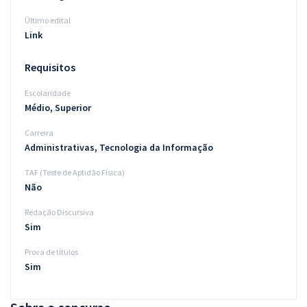
Último edital
Link
Requisitos
Escolaridade
Médio, Superior
Carreira
Administrativas, Tecnologia da Informação
TAF (Teste de Aptidão Física)
Não
Redação Discursiva
Sim
Prova de títulos
Sim