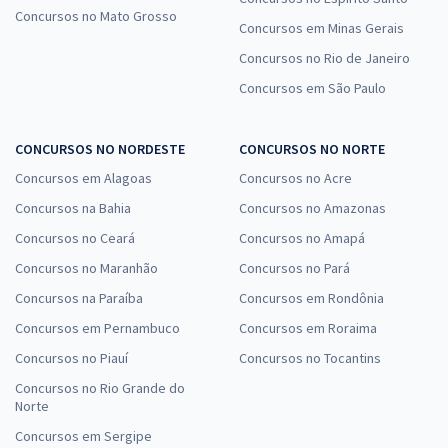
Concursos no Mato Grosso
Comprar
Concursos em Minas Gerais
Concursos no Rio de Janeiro
Concursos em São Paulo
CRECI DF - Conselho Regional dos Corretores de Imóveis - 8ª Região
- Conhecimentos Básicos para Todos os Cargos (Exceto para os
CONCURSOS NO NORDESTE
CONCURSOS NO NORTE
Cargos de TI)
Concursos em Alagoas
Concursos no Acre
R$ 332,72
à vista
Concursos na Bahia
Concursos no Amazonas
27,73
R$
ou 12x de
Concursos no Ceará
Economize R$ 83,18 (-20%)
Concursos no Amapá
Concursos no Maranhão
Concursos no Pará
Comprar
Concursos na Paraíba
Concursos em Rondônia
Concursos em Pernambuco
Concursos em Roraima
Concursos no Piauí
Concursos no Tocantins
CRECI DF - Conselho Regional dos Corretores de Imóveis - 8ª Região
Concursos no Rio Grande do
- Cód. 103 - PAS - Especialista em Serviços Técnico-Administrativos -
Norte
Administração
Concursos em Sergipe
R$ 383,12
à vista