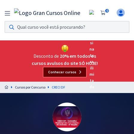
0
Assinatura Ilimitada 11
Acesso a todos os cursos. Teste grátis por 7 dias!
Assinatura OAB Até Passar
Acesso ilimitado a toda preparação para o Exame da
Desconto de
20% em todos os
Ordem, até você passar!
cursos avulsos do site SÓ HOJE!
Conhecer cursos
Residências Multiprofissionais
Preparação completa e intensiva para as principais
Cursos por Concurso
CRECI DF
residências em saúde do Brasil
Concursos
Assinatura Ilimitada
Cursos 20% OFF