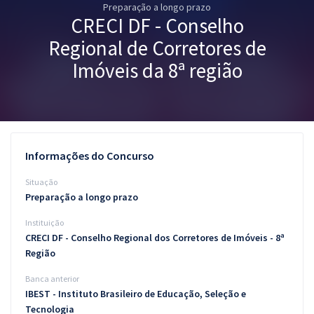
Preparação a longo prazo
Pós
CRECI DF - Conselho
Graduação
Regional de Corretores de
Imóveis da 8ª região
OAB
Mentorias
Questões grátis
Informações do Concurso
Conteúdo gratuito
Situação
Preparação a longo prazo
Blog
Instituição
Aprovados
CRECI DF - Conselho Regional dos Corretores de Imóveis - 8ª
Região
Atendimento
Banca anterior
IBEST - Instituto Brasileiro de Educação, Seleção e
Tecnologia