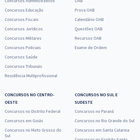
Concursos Administrativos
OAB
Concursos Educação
Prova OAB
Concursos Fiscais
Calendário OAB
CRECI DF - Conselho Regional dos Corretores de Imóveis - 8ª Região
Concursos Jurídicos
Questões OAB
- Conhecimentos Específicos para Cód. 200 - PST - Assistente
Concursos Militares
Recursos OAB
Administrativo - Atendimento ao Público (Pós-edital)
Concursos Policiais
Exame de Ordem
R$ 295,12
à vista
Concursos Saúde
24,59
R$
ou 12x de
Economize R$ 73,78 (-20%)
Concursos Tribunais
Residência Multiprofissional
Comprar
CONCURSOS NO CENTRO-
CONCURSOS NO SUL E
OESTE
SUDESTE
CRECI DF - Conselho Regional dos Corretores de Imóveis - 8ª Região
Concursos no Distrito Federal
Concursos no Paraná
- 101 - PAS – Analista de TI (Pós-edital)
Concursos em Goiás
Concursos no Rio Grande do Sul
R$ 479,84
à vista
39,99
R$
ou 12x de
Concursos no Mato Grosso do
Concursos em Santa Catarina
Sul
Economize R$ 119,96 (-20%)
Concursos no Espírito Santo