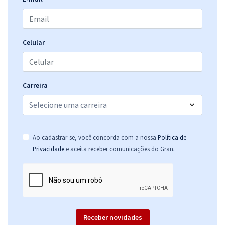
CRECI DF - Conselho Regional dos Corretores de Imóveis - 8ª Região
Celular
- Cód. 106 - PAS - Especialista - Serviços de Comunicação, Eventos e
Marketing (Pós-edital)
R$ 375,92
à vista
31,33
R$
Carreira
ou 12x de
Economize R$ 93,98 (-20%)
Comprar
Ao cadastrar-se, você concorda com a nossa
Política de
.
Privacidade
e aceita receber comunicações do Gran
CRECI DF - Conselho Regional dos Corretores de Imóveis - 8ª Região
- Conhecimentos Específico para o Cargo: Cód. 104 - PAS -
Especialista em Serviços Técnico-Administrativos - Contabilidade
(Pós-edital)
R$ 255,84
à vista
Receber novidades
21,32
R$
ou 12x de