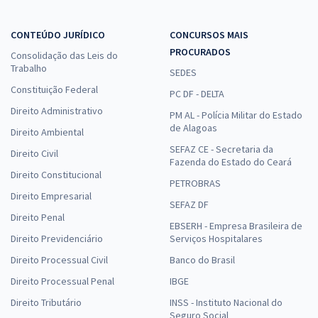
31,93
R$
ou 12x de
Economize R$ 95,78 (-20%)
CONTEÚDO JURÍDICO
CONCURSOS MAIS
PROCURADOS
Comprar
Consolidação das Leis do
Trabalho
SEDES
Constituição Federal
PC DF - DELTA
Direito Administrativo
PM AL - Polícia Militar do Estado
de Alagoas
Direito Ambiental
SEFAZ CE - Secretaria da
Direito Civil
Fazenda do Estado do Ceará
Direito Constitucional
PETROBRAS
Direito Empresarial
SEFAZ DF
Direito Penal
EBSERH - Empresa Brasileira de
Direito Previdenciário
Serviços Hospitalares
Direito Processual Civil
Banco do Brasil
Direito Processual Penal
IBGE
Direito Tributário
INSS - Instituto Nacional do
Seguro Social