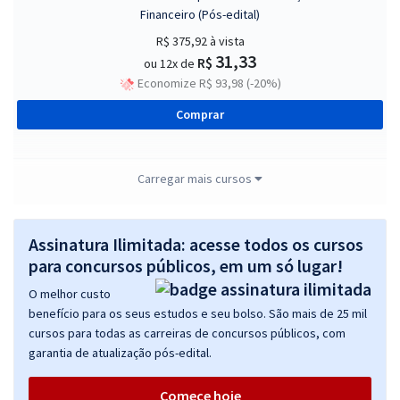
Financeiro (Pós-edital)
R$ 375,92
à vista
31,33
R$
ou 12x de
Economize R$ 93,98 (-20%)
Comprar
Carregar mais cursos
CRECI DF - Conselho Regional dos Corretores de Imóveis - 8ª Região
- Cód. 200 - PST - Assistente Administrativo - Atendimento ao Público
(Pós-edital)
Assinatura Ilimitada: acesse todos os cursos
para concursos públicos, em um só lugar!
R$ 375,12
à vista
31,26
R$
ou 12x de
O melhor custo
Economize R$ 93,78 (-20%)
benefício para os seus estudos e seu bolso. São mais de 25 mil
cursos para todas as carreiras de concursos públicos, com
Comprar
garantia de atualização pós-edital.
Comece hoje