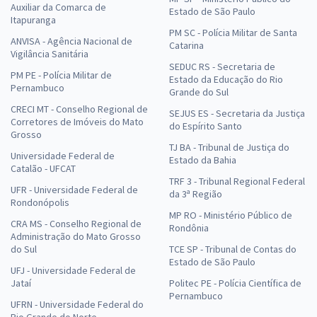
Auxiliar da Comarca de
Estado de São Paulo
Itapuranga
PM SC - Polícia Militar de Santa
ANVISA - Agência Nacional de
Catarina
Vigilância Sanitária
SEDUC RS - Secretaria de
PM PE - Polícia Militar de
Estado da Educação do Rio
Pernambuco
Grande do Sul
CRECI MT - Conselho Regional de
SEJUS ES - Secretaria da Justiça
Corretores de Imóveis do Mato
do Espírito Santo
Grosso
TJ BA - Tribunal de Justiça do
Universidade Federal de
Estado da Bahia
Catalão - UFCAT
TRF 3 - Tribunal Regional Federal
UFR - Universidade Federal de
da 3ª Região
Rondonópolis
MP RO - Ministério Público de
CRA MS - Conselho Regional de
Rondônia
Administração do Mato Grosso
do Sul
TCE SP - Tribunal de Contas do
Estado de São Paulo
UFJ - Universidade Federal de
Jataí
Politec PE - Polícia Científica de
Pernambuco
UFRN - Universidade Federal do