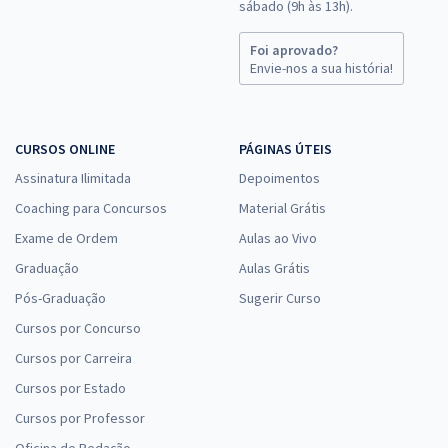
sábado (9h às 13h).
edital)
R$ 255,84
à vista
Foi aprovado?
21,32
R$
ou 12x de
Envie-nos a sua história!
Economize R$ 63,96 (-20%)
Comprar
CURSOS ONLINE
PÁGINAS ÚTEIS
Assinatura Ilimitada
Depoimentos
Coaching para Concursos
Material Grátis
CRECI DF - Conselho Regional dos Corretores de Imóveis - 8ª Região
Exame de Ordem
- Cód. 105 - PAS – Especialista - Serviços Técnico-Administrativos -
Aulas ao Vivo
Recursos Humanos (Pós-edital)
Graduação
Aulas Grátis
R$ 375,92
à vista
Pós-Graduação
Sugerir Curso
31,33
R$
ou 12x de
Cursos por Concurso
Economize R$ 93,98 (-20%)
Cursos por Carreira
Comprar
Cursos por Estado
Cursos por Professor