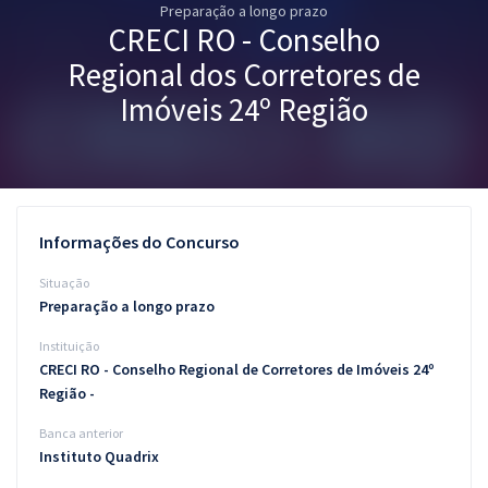
Preparação a longo prazo
Pós
CRECI RO - Conselho
Graduação
Regional dos Corretores de
Imóveis 24º Região
OAB
Mentorias
Questões grátis
Informações do Concurso
Conteúdo gratuito
Situação
Preparação a longo prazo
Blog
Instituição
Aprovados
CRECI RO - Conselho Regional de Corretores de Imóveis 24º
Região -
Atendimento
Banca anterior
Instituto Quadrix