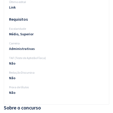
Último edital
Link
Requisitos
Escolaridade
Médio, Superior
Carreira
Administrativas
TAF (Teste de Aptidão Física)
Não
Redação Discursiva
Não
Prova de títulos
Não
Sobre o concurso