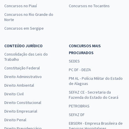
Concursos no Piauí
Concursos no Tocantins
Concursos no Rio Grande do
Norte
Concursos em Sergipe
CONTEÚDO JURÍDICO
CONCURSOS MAIS
PROCURADOS
Consolidação das Leis do
Trabalho
SEDES
Constituição Federal
PC DF - DELTA
Direito Administrativo
PM AL - Polícia Militar do Estado
de Alagoas
Direito Ambiental
SEFAZ CE - Secretaria da
Direito Civil
Fazenda do Estado do Ceará
Direito Constitucional
PETROBRAS
Direito Empresarial
SEFAZ DF
Direito Penal
EBSERH - Empresa Brasileira de
Direito Previdenciário
Serviços Hospitalares