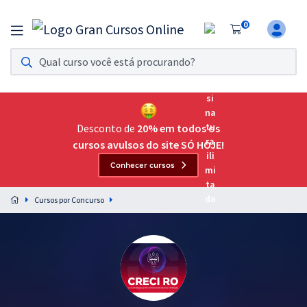
0
Assinatura Ilimitada 11
Acesso a todos os cursos. Teste grátis por 7 dias!
Assinatura OAB Até Passar
Acesso ilimitado a toda preparação para o Exame da
Desconto de
20% em todos os
Ordem, até você passar!
cursos avulsos do site SÓ HOJE!
Conhecer cursos
Residências Multiprofissionais
Preparação completa e intensiva para as principais
Cursos por Concurso
residências em saúde do Brasil
Concursos
Assinatura Ilimitada
Cursos 20% OFF