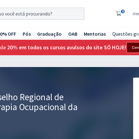
0
At
20% OFF
Pós
Graduação
OAB
Mentorias
Questões gr
 de
20% em todos os cursos avulsos do site SÓ HOJE!
Con
selho Regional de
erapia Ocupacional da