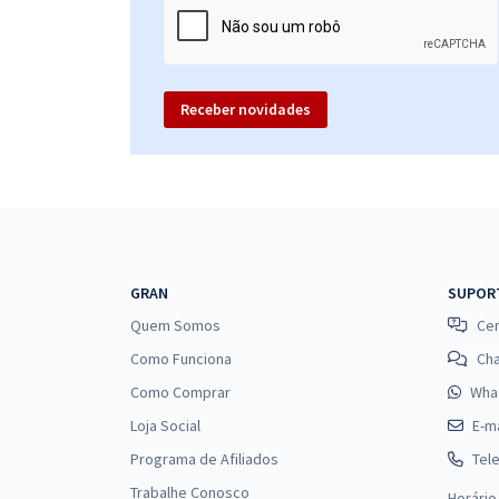
Receber novidades
GRAN
SUPOR
Quem Somos
Cen
Como Funciona
Ch
Como Comprar
Wha
Loja Social
E-ma
Programa de Afiliados
Tel
Trabalhe Conosco
Horário