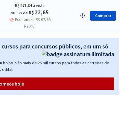
R$ 271,84
à vista
22,65
R$
ou 12x de
Comprar
Economize R$ 67,96
(-20%)
s cursos para concursos públicos, em um só
 bolso. São mais de 25 mil cursos para todas as carreiras de
-edital.
omece hoje