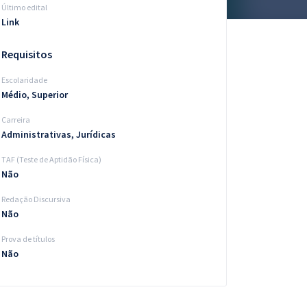
Último edital
Link
Requisitos
Escolaridade
Médio, Superior
Carreira
Administrativas, Jurídicas
TAF (Teste de Aptidão Física)
Não
Redação Discursiva
Não
Prova de títulos
Não