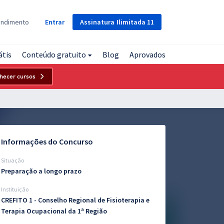
Assinatura
Ilimitada
11
endimento
Entrar
átis
Conteúdo gratuito
Blog
Aprovados
hecer cursos
Informações do Concurso
Situação
Preparação a longo prazo
Instituição
CREFITO 1 - Conselho Regional de Fisioterapia e
Terapia Ocupacional da 1ª Região