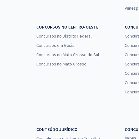
Vunesp
CONCURSOS NO CENTRO-OESTE
CONCUR
Concursos no Distrito Federal
Concur
Concursos em Goiás
Concurs
Concursos no Mato Grosso do Sul
Concurs
Concursos no Mato Grosso
Concurs
Concur
Concurs
Concur
CONTEÚDO JURÍDICO
CONCU
Consolidação das Leis do Trabalho
SEDES