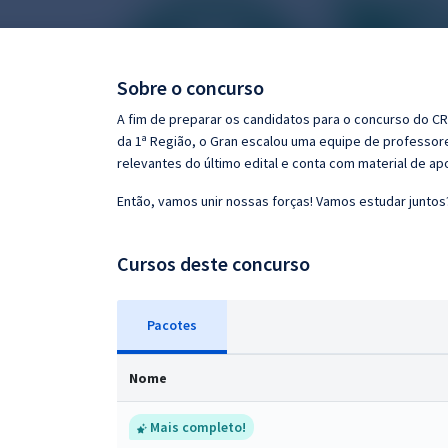
Pós
Graduação
Sobre o concurso
OAB
A fim de preparar os candidatos para o concurso do CR
da 1ª Região, o Gran escalou uma equipe de professore
Mentorias
relevantes do último edital e conta com material de a
Então, vamos unir nossas forças! Vamos estudar juntos
Questões grátis
Conteúdo gratuito
Cursos deste concurso
Blog
Pacotes
Aprovados
Nome
Atendimento
Mais completo!