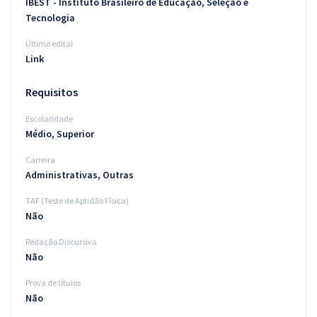
IBEST - Instituto Brasileiro de Educação, Seleção e
Tecnologia
Último edital
Link
Requisitos
Escolaridade
Médio, Superior
Carreira
Administrativas, Outras
TAF (Teste de Aptidão Física)
Não
Redação Discursiva
Não
Prova de títulos
Não