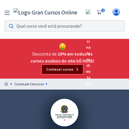
0
Assinatura Ilimitada 11
Acesso a todos os cursos. Teste grátis por 7 dias!
Assinatura OAB Até Passar
Acesso ilimitado a toda preparação para o Exame da
Desconto de
20% em todos os
Ordem, até você passar!
cursos avulsos do site SÓ HOJE!
Conhecer cursos
Residências Multiprofissionais
Preparação completa e intensiva para as principais
Cursos por Concurso
residências em saúde do Brasil
Concursos
Assinatura Ilimitada
Cursos 20% OFF