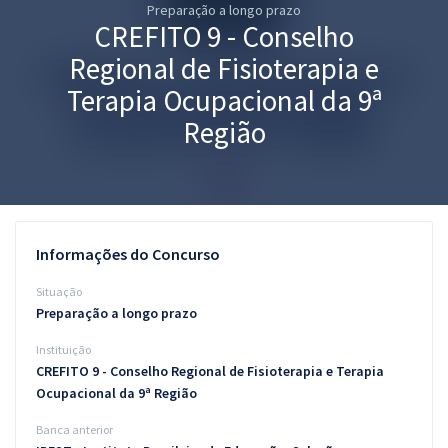
Preparação a longo prazo
Pós
CREFITO 9 - Conselho
Graduação
Regional de Fisioterapia e
Terapia Ocupacional da 9ª
OAB
Região
Mentorias
Questões grátis
Conteúdo gratuito
Informações do Concurso
Blog
Situação
Preparação a longo prazo
Aprovados
Instituição
CREFITO 9 - Conselho Regional de Fisioterapia e Terapia
Atendimento
Ocupacional da 9ª Região
Banca anterior